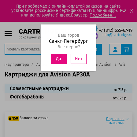
При проблемах с онлайн-оплатой заказов на сайте
установите российские сертификаты НУЦ Минцифры РФ
X
или используйте Яндекс.Браузер.
Подробнее...
+7 (812) 655-67-19
Ваш город
info@cartridge.ru
Санкт-Петербург
Все верно?
Нет
Да
бренду принтера
Avision
Лазерные ч/б принтеры Avision
Avision AP
Картриджи для Avision AP30A
Совместимые картриджи
от 715 р.
Фотобарабаны
от 825 р.
баллов за отзыв
150
Под заказ
~ 26.08.2026
125 баллов