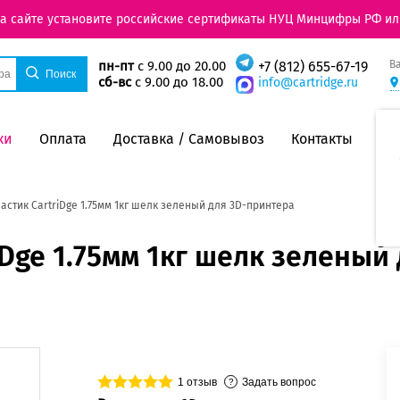
на сайте установите российские сертификаты НУЦ Минцифры РФ ил
В
пн-пт
с 9.00 до 20.00
+7 (812) 655-67-19
сб-вс
с 9.00 до 18.00
info@cartridge.ru
ки
Оплата
Доставка / Самовывоз
Контакты
ластик CartriDge 1.75мм 1кг шелк зеленый для 3D-принтера
iDge 1.75мм 1кг шелк зеленый 
1
отзыв
Задать вопрос