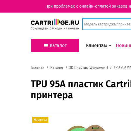
При проблемах с онлайн-оплатой заказов 
Каталог
Клиентам
Новин
TPU 95A п
Главная
Каталог
3D Пластик (филамент)
TPU 95A пластик Cartr
принтера
Новинка