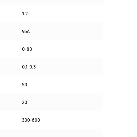
1.2
95A
0-80
0.1-0.3
50
20
300-600