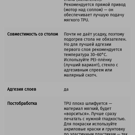
Рекомендуется прямой привод
(мотор над соплом) — он
обеспечивает лучшую подачу
мягкого TPU.
Совместимость со столом
Почти не даёт усадку, поэтому
подогрев стола не обязателен.
Но для лучшей адгезии
первого слоя рекомендуется
температура 30–60°C.
Используйте PEI-плёнку
(лучший вариант), стекло с
адгезивным спреем или
малярный скотч.
Адгезия слоев
да
Постобработка
TPU плохо шлифуется —
материал мягкий, будет
«ворситься». Лучше сразу
печатать с нужной гладкостью.
Для покраски используйте
акриловые краски и грунтовку
по эластичным пластикам — так