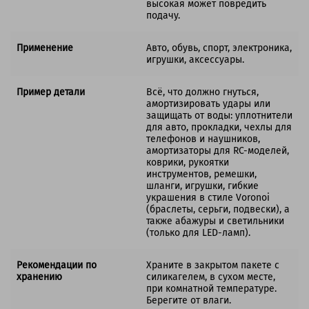
высокая может повредить
подачу.
Применение
Aвто, обувь, спорт, электроника,
игрушки, аксессуары.
Пример детали
Всё, что должно гнуться,
амортизировать удары или
защищать от воды: уплотнители
для авто, прокладки, чехлы для
телефонов и наушников,
амортизаторы для RC-моделей,
коврики, рукоятки
инструментов, ремешки,
шланги, игрушки, гибкие
украшения в стиле Voronoi
(браслеты, серьги, подвески), а
также абажуры и светильники
(только для LED-ламп).
Рекомендации по
Храните в закрытом пакете с
хранению
силикагелем, в сухом месте,
при комнатной температуре.
Берегите от влаги.