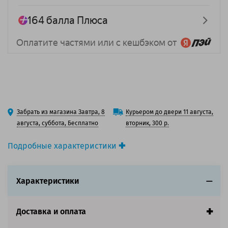
Забрать из магазина Завтра, 8
Курьером до двери 11 августа,
августа, суббота, Бесплатно
вторник, 300 р.
Подробные характеристики
Вид товара:
3D-пластик (филамент)
Тип материала:
TPU
Характеристики
Цвет:
Красный
Эффект:
Глянцевый / Шёлк
Диаметр нити, мм:
1.75
Доставка и оплата
Производитель:
Solution Print (Солюшнс Принт)