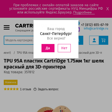
При проблемах с онлайн-оплатой заказов на сайте
установите российские сертификаты НУЦ Минцифры РФ
X
или используйте Яндекс.Браузер.
Подробнее...
+7 (812) 655-67-19
Ваш город
info@cartridge.ru
Санкт-Петербург
Все верно?
Нет
Да
ламент)
TPU 95A пластик CartriDge 1.75мм 1кг шелк красный для 3D-принте
TPU 95A пластик CartriDge 1.75мм 1кг шелк
красный для 3D-принтера
Код товара:
357812
Новинка
1
отзыв
Задать вопрос