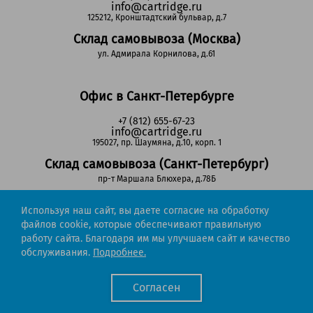
info@cartridge.ru
125212, Кронштадтский бульвар, д.7
Склад самовывоза (Москва)
ул. Адмирала Корнилова, д.61
Офис в Санкт-Петербурге
+7 (812) 655-67-23
info@cartridge.ru
195027, пр. Шаумяна, д.10, корп. 1
Склад самовывоза (Санкт-Петербург)
пр-т Маршала Блюхера, д.78Б
Используя наш сайт, вы даете согласие на обработку
Регионы РФ
файлов cookie, которые обеспечивают правильную
работу сайта. Благодаря им мы улучшаем сайт и качество
8-800-302-51-53
обслуживания.
Подробнее.
(звонок бесплатный)
info@cartridge.ru
Согласен
Cartridge.ru 2012-2026. Все права защищены
Политика конфиденциальности