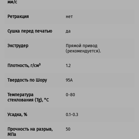
мм/с
Ретракция
нет
Сушка перед печатью
да
Экструдер
Прямой привод
(рекомендуется).
Плотность, г/см³
1.2
Твердость по Шору
95A
Температура
0-80
стеклования (Tg), °C
Усадка, %
0.1-0.3
Прочность на разрыв,
50
МПа