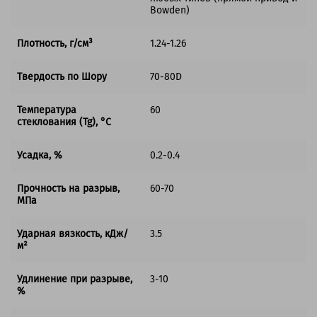
Bowden)
Плотность, г/см³
1.24-1.26
Твердость по Шору
70-80D
Температура
60
стеклования (Tg), °C
Усадка, %
0.2-0.4
Прочность на разрыв,
60-70
МПа
Ударная вязкость, кДж/
3.5
м²
Удлинение при разрыве,
3-10
%