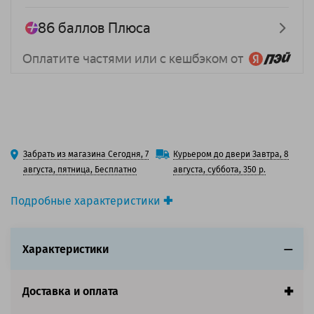
Забрать из магазина Сегодня, 7
Курьером до двери Завтра, 8
августа, пятница, Бесплатно
августа, суббота, 350 р.
Подробные характеристики
Вид товара:
3D-пластик (филамент)
Тип материала:
PLA
Характеристики
Цвет:
Синий
Эффект:
Глянцевый
Диаметр нити, мм:
1.75
Доставка и оплата
Производитель:
Solution Print (Солюшнс Принт)