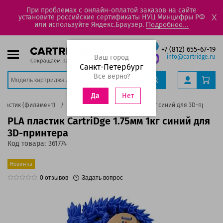
При проблемах с онлайн-оплатой заказов на сайте
установите российские сертификаты НУЦ Минцифры РФ
X
или используйте Яндекс.Браузер.
Подробнее...
+7 (812) 655-67-19
Ваш город
info@cartridge.ru
Санкт-Петербург
Все верно?
Нет
Да
Пластик (филамент)
PLA пластик CartriDge 1.75мм 1кг синий для 3D-принтер
PLA пластик CartriDge 1.75мм 1кг синий для
3D-принтера
Код товара:
361774
Новинка
0
отзывов
Задать вопрос