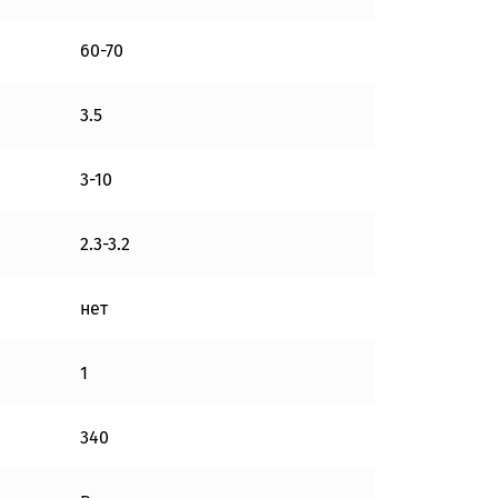
60-70
3.5
3-10
2.3-3.2
нет
1
340