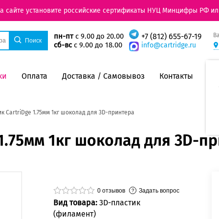
на сайте установите российские сертификаты НУЦ Минцифры РФ ил
В
пн-пт
с 9.00 до 20.00
+7 (812) 655-67-19
сб-вс
с 9.00 до 18.00
info@cartridge.ru
ки
Оплата
Доставка / Самовывоз
Контакты
ик CartriDge 1.75мм 1кг шоколад для 3D-принтера
 1.75мм 1кг шоколад для 3D-п
0
отзывов
Задать вопрос
Вид товара:
3D-пластик
(филамент)