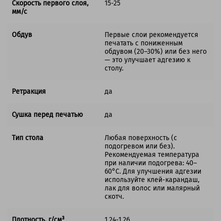
Скорость первого слоя,
15-25
мм/с
Обдув
Первые слои рекомендуется
печатать с пониженным
обдувом (20–30%) или без него
— это улучшает адгезию к
столу.
Ретракция
да
Сушка перед печатью
да
Тип стола
Любая поверхность (с
подогревом или без).
Рекомендуемая температура
при наличии подогрева: 40–
60°C. Для улучшения адгезии
используйте клей-карандаш,
лак для волос или малярный
скотч.
Плотность, г/см³
1.24-1.26