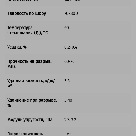
Твердость по Шору
70-80D
Температура
60
стеклования (Tg), °C
Усадка, %
0.2-0.4
Прочность на разрыв,
60-70
МПа
Ударная вязкость, кДж/
3.5
м²
Удлинение при разрыве,
3-10
%
Модуль упругости, ГПа
2.3-3.2
Гигроскопичность
нет