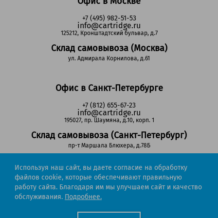
Офис в Москве
+7 (495) 982-51-53
info@cartridge.ru
125212, Кронштадтский бульвар, д.7
Склад самовывоза (Москва)
ул. Адмирала Корнилова, д.61
Офис в Санкт-Петербурге
+7 (812) 655-67-23
info@cartridge.ru
195027, пр. Шаумяна, д.10, корп. 1
Склад самовывоза (Санкт-Петербург)
пр-т Маршала Блюхера, д.78Б
Используя наш сайт, вы даете согласие на обработку
Регионы РФ
файлов cookie, которые обеспечивают правильную
работу сайта. Благодаря им мы улучшаем сайт и качество
8-800-302-51-53
обслуживания.
Подробнее.
(звонок бесплатный)
info@cartridge.ru