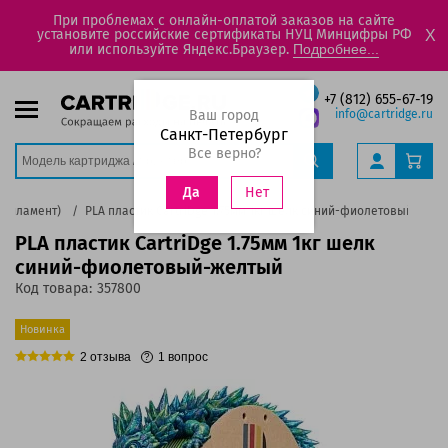
При проблемах с онлайн-оплатой заказов на сайте
установите российские сертификаты НУЦ Минцифры РФ
X
или используйте Яндекс.Браузер.
Подробнее...
+7 (812) 655-67-19
Ваш город
info@cartridge.ru
Санкт-Петербург
Все верно?
Нет
Да
(филамент)
PLA пластик CartriDge 1.75мм 1кг шелк синий-фиолетовый-жел
PLA пластик CartriDge 1.75мм 1кг шелк
синий-фиолетовый-желтый
Код товара:
357800
Новинка
2
отзыва
1
вопрос