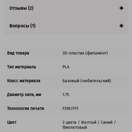
Производитель:
Solution Print (Солюшнс Принт)
Страна:
Китай
Отзывы (2)
Гарантия:
1 год
Вопросы (1)
Вид товара
3D-пластик (филамент)
Тип материала
PLA
Класс материала
Базовый (любительский)
Диаметр нити, мм
1.75
Технология печати
FDM/FFF
Цвет
3 цвета / Желтый / Синий /
Фиолетовый