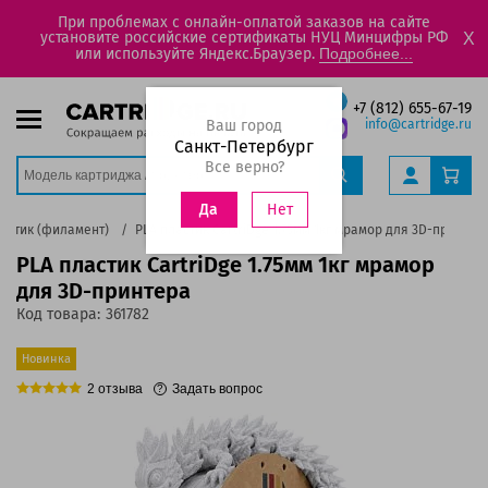
При проблемах с онлайн-оплатой заказов на сайте
установите российские сертификаты НУЦ Минцифры РФ
X
или используйте Яндекс.Браузер.
Подробнее...
+7 (812) 655-67-19
Ваш город
info@cartridge.ru
Санкт-Петербург
Все верно?
Нет
Да
астик (филамент)
PLA пластик CartriDge 1.75мм 1кг мрамор для 3D-принтер
PLA пластик CartriDge 1.75мм 1кг мрамор
для 3D-принтера
Код товара:
361782
Новинка
2
отзыва
Задать вопрос