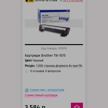
баллов за отзыв
150
Нет в наличии
125 баллов
150 баллов
Быстрый просмотр
Код товара: 101076
Картридж Brother TN-1075
Цвет:
Черный
Ресурс:
1 000 страниц формата А4 при 5% заполнении стра
0
отзывов
0
вопросов
Совместим с аппаратами
Совместимый картридж
3 584 р.