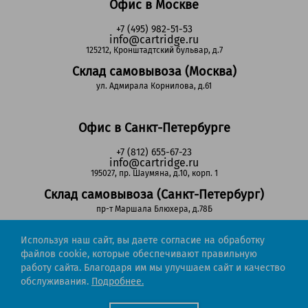
Офис в Москве
+7 (495) 982-51-53
info@cartridge.ru
125212, Кронштадтский бульвар, д.7
Склад самовывоза (Москва)
ул. Адмирала Корнилова, д.61
Офис в Санкт-Петербурге
+7 (812) 655-67-23
info@cartridge.ru
195027, пр. Шаумяна, д.10, корп. 1
Склад самовывоза (Санкт-Петербург)
пр-т Маршала Блюхера, д.78Б
Используя наш сайт, вы даете согласие на обработку
Регионы РФ
файлов cookie, которые обеспечивают правильную
работу сайта. Благодаря им мы улучшаем сайт и качество
8-800-302-51-53
обслуживания.
Подробнее.
(звонок бесплатный)
info@cartridge.ru