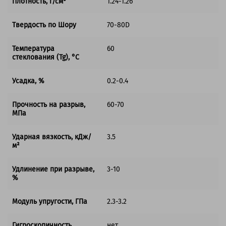
Плотность, г/см³
1.24-1.26
Твердость по Шору
70-80D
Температура
60
стеклования (Tg), °C
Усадка, %
0.2-0.4
Прочность на разрыв,
60-70
МПа
Ударная вязкость, кДж/
3.5
м²
Удлинение при разрыве,
3-10
%
Модуль упругости, ГПа
2.3-3.2
Гигроскопичность
нет