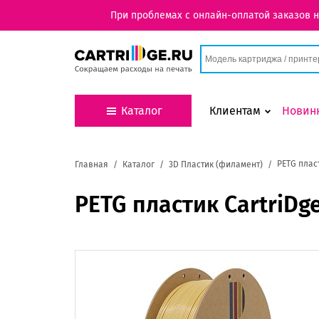
При проблемах с онлайн-оплатой заказов 
Каталог
Клиентам
Новин
PETG плас
Главная
Каталог
3D Пластик (филамент)
PETG пластик CartriDg