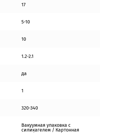
17
5-10
10
1.2-2.1
да
1
320-340
Вакуумная упаковка с
силикагелем / Картонная