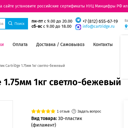
на сайте установите российские сертификаты НУЦ Минцифры РФ ил
В
пн-пт
с 9.00 до 20.00
+7 (812) 655-67-19
сб-вс
с 9.00 до 18.00
info@cartridge.ru
ки
Оплата
Доставка / Самовывоз
Контакты
тик CartriDge 1.75мм 1кг светло-бежевый
e 1.75мм 1кг светло-бежевый
1
отзыв
Задать вопрос
Вид товара:
3D-пластик
(филамент)