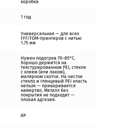
коробка
1 год
Универсальная — для всех
FFF/FDM-принтеров с нитью
1.75 мм
Нужен подогрев 70–85°C.
Хорошо держится на
текстурированном PEI, стекле
с клеем (или лаком),
малярном скотче. На чистое
стекло и глянцевый PEI класть
нельзя — приваривается
намертво. Металл без
покрытия не подходит —
плохая адгезия.
да