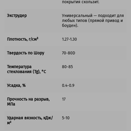
покрытия скользит.
Экструдер
Универсальный — подходит для
любых типов (прямой привод и
боуден).
Плотность, г/см³
1.27-1.30
Твердость по Шору
70-80D
Температура
80-85
стеклования (Tg), °C
Усадка, %
0.4-0.9
Прочность на разрыв,
17
МПа
Ударная вязкость, кДж/
5-10
м²