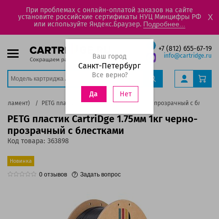
При проблемах с онлайн-оплатой заказов на сайте
установите российские сертификаты НУЦ Минцифры РФ
X
или используйте Яндекс.Браузер.
Подробнее...
+7 (812) 655-67-19
Ваш город
info@cartridge.ru
Санкт-Петербург
Все верно?
Нет
Да
(филамент)
PETG пластик CartriDge 1.75мм 1кг черно-прозрачный с блестка
PETG пластик CartriDge 1.75мм 1кг черно-
прозрачный с блестками
Код товара:
363898
Новинка
0
отзывов
Задать вопрос