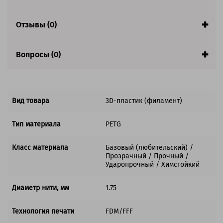
Диаметр нити, мм:
1.75
Производитель:
Solution Print (Солюшнс Принт)
Страна:
Китай
Отзывы (0)
Гарантия:
1 год
Вопросы (0)
Вид товара
3D-пластик (филамент)
Тип материала
PETG
Класс материала
Базовый (любительский) /
Прозрачный / Прочный /
Ударопрочный / Химстойкий
Диаметр нити, мм
1.75
Технология печати
FDM/FFF