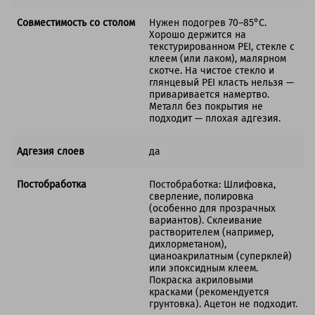
Совместимость со столом
Нужен подогрев 70–85°C.
Хорошо держится на
текстурированном PEI, стекле с
клеем (или лаком), малярном
скотче. На чистое стекло и
глянцевый PEI класть нельзя —
приваривается намертво.
Металл без покрытия не
подходит — плохая адгезия.
Адгезия слоев
да
Постобработка
Постобработка: Шлифовка,
сверление, полировка
(особенно для прозрачных
вариантов). Склеивание
растворителем (например,
дихлорметаном),
цианоакрилатным (суперклей)
или эпоксидным клеем.
Покраска акриловыми
красками (рекомендуется
грунтовка). Ацетон не подходит.