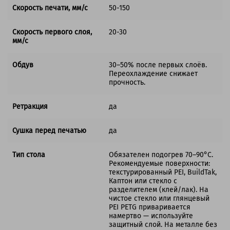
Скорость печати, мм/с
50-150
Скорость первого слоя,
20-30
мм/с
Обдув
30–50% после первых слоёв.
Переохлаждение снижает
прочность.
Ретракция
да
Сушка перед печатью
да
Тип стола
Обязателен подогрев 70–90°C.
Рекомендуемые поверхности:
текстурированный PEI, BuildTak,
Каптон или стекло с
разделителем (клей/лак). На
чистое стекло или глянцевый
PEI PETG приваривается
намертво — используйте
защитный слой. На металле без