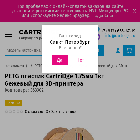
При проблемах с онлайн-оплатой заказов на сайте
установите российские сертификаты НУЦ Минцифры РФ
X
или используйте Яндекс.Браузер.
Подробнее...
+7 (812) 655-67-19
Ваш город
info@cartridge.ru
Санкт-Петербург
Все верно?
Нет
Да
тик (филамент)
PETG пластик CartriDge 1.75мм 1кг бежевый для 3D-принтер
PETG пластик CartriDge 1.75мм 1кг
бежевый для 3D-принтера
Код товара:
363902
Новинка
0
отзывов
Задать вопрос