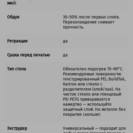
мм/с
Обдув
30–50% после первых слоёв.
Переохлаждение снижает
прочность.
Ретракция
да
Сушка перед печатью
да
Тип стола
Обязателен подогрев 70–90°C.
Рекомендуемые поверхности:
текстурированный PEI, BuildTak,
Каптон или стекло с
разделителем (клей/лак). На
чистое стекло или глянцевый
PEI PETG приваривается
намертво — используйте
защитный слой. На металле без
покрытия скользит.
Экструдер
Универсальный — подходит для