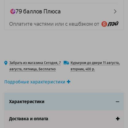
Забрать из магазина Сегодня, 7
Курьером до двери 11 августа,
августа, пятница, Бесплатно
вторник, 400 р.
Подробные характеристики
Вид товара:
3D-пластик (филамент)
Тип материала:
PETG
Характеристики
Цвет:
Бежевый
Диаметр нити, мм:
1.75
Производитель:
Solution Print (Солюшнс Принт)
Доставка и оплата
Страна:
Китай