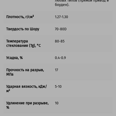
любых типов (прямой привод и
боуден).
Плотность, г/см³
1.27-1.30
Твердость по Шору
70-80D
Температура
80-85
стеклования (Tg), °C
Усадка, %
0.4-0.9
Прочность на разрыв,
17
МПа
Ударная вязкость, кДж/
5-10
м²
Удлинение при разрыве,
10
%