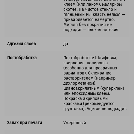
клеем (или лаком), малярном
скотче. На чистое стекло и
глянцевый PEI класть нельзя —
приваривается намертво.
Металл без покрытия не
подходит — плохая адгезия.
Адгезия слоев
да
Постобработка
Постобработка: Шлифовка,
сверление, полировка
(особенно для прозрачных
вариантов). Склеивание
растворителем (например,
дихлорметаном),
цианоакрилатным (суперклей)
или эпоксидным клеем.
Покраска акриловыми
красками (рекомендуется
грунтовка). Ацетон не подходит.
Запах при печати
Умеренный