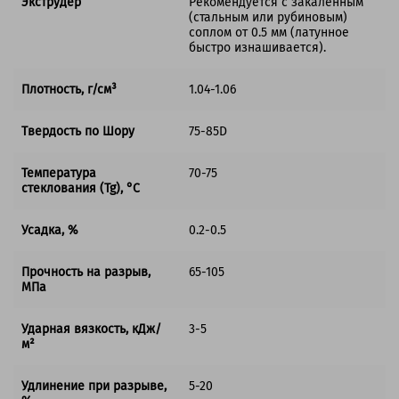
Экструдер
Рекомендуется с закалённым
(стальным или рубиновым)
соплом от 0.5 мм (латунное
быстро изнашивается).
Плотность, г/см³
1.04-1.06
Твердость по Шору
75-85D
Температура
70-75
стеклования (Tg), °C
Усадка, %
0.2-0.5
Прочность на разрыв,
65-105
МПа
Ударная вязкость, кДж/
3-5
м²
Удлинение при разрыве,
5-20