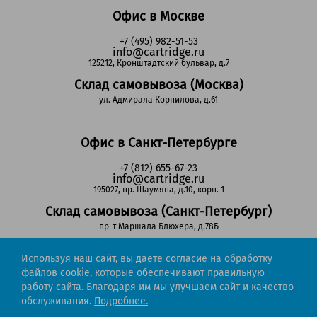
Офис в Москве
+7 (495) 982-51-53
info@cartridge.ru
125212, Кронштадтский бульвар, д.7
Склад самовывоза (Москва)
ул. Адмирала Корнилова, д.61
Офис в Санкт-Петербурге
+7 (812) 655-67-23
info@cartridge.ru
195027, пр. Шаумяна, д.10, корп. 1
Склад самовывоза (Санкт-Петербург)
пр-т Маршала Блюхера, д.78Б
Используя наш сайт, вы даете согласие на обработку
Регионы РФ
файлов cookie, которые обеспечивают правильную
работу сайта. Благодаря им мы улучшаем сайт и качество
8-800-302-51-53
обслуживания.
Подробнее.
(звонок бесплатный)
info@cartridge.ru