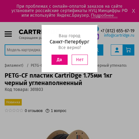
При проблемах с онлайн-оплатой заказов на сайте
установите российские сертификаты НУЦ Минцифры РФ
X
или используйте Яндекс.Браузер.
Подробнее...
+7 (812) 655-67-19
Ваш город
info@cartridge.ru
Санкт-Петербург
Все верно?
Нет
Да
к (филамент)
PETG-CF пластик CartriDge 1.75мм 1кг черный угленаполненн
PETG-CF пластик CartriDge 1.75мм 1кг
черный угленаполненный
Код товара:
361803
Новинка
0
отзывов
1
вопрос