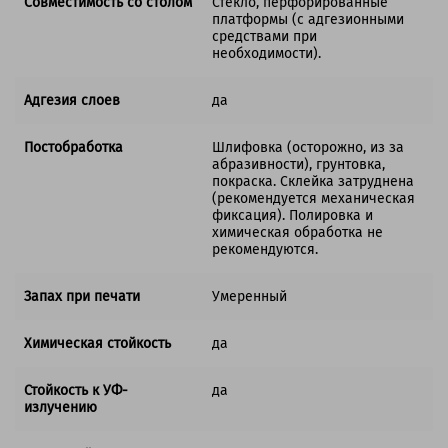
Совместимость со столом
Стекло, перфорированные
платформы (с адгезионными
средствами при
необходимости).
Адгезия слоев
да
Постобработка
Шлифовка (осторожно, из за
абразивности), грунтовка,
покраска. Склейка затруднена
(рекомендуется механическая
фиксация). Полировка и
химическая обработка не
рекомендуются.
Запах при печати
Умеренный
Химическая стойкость
да
Стойкость к УФ-
да
излучению