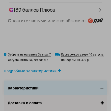
Забрать из магазина Завтра, 7
Курьером до двери 10 августа,
августа, пятница, Бесплатно
понедельник, 300 р.
Подробные характеристики
Вид товара:
3D-пластик (филамент)
Тип материала:
PETG-CF
Характеристики
Цвет:
Черный
Диаметр нити, мм:
1.75
Производитель:
Solution Print (Солюшнс Принт)
Доставка и оплата
Страна:
Китай