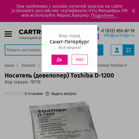
При проблемах с онлайн-оплатой заказов на сайте
установите российские сертификаты НУЦ Минцифры РФ
X
или используйте Яндекс.Браузер.
Подробнее...
+7 (812) 655-67-19
Ваш город
info@cartridge.ru
Санкт-Петербург
Все верно?
Нет
Да
Главная
Каталог
Картриджи
Носитель (девелопер) Toshiba D-1200
Носитель (девелопер) Toshiba D-1200
Код товара:
78778
0
отзывов
Задать вопрос