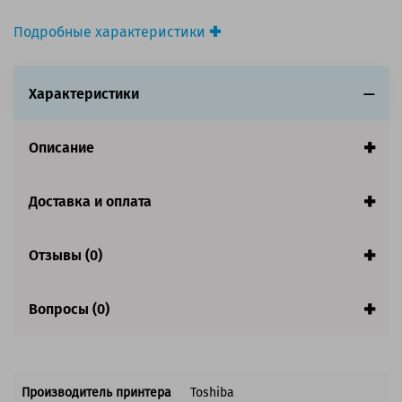
Подробные характеристики
Производитель принтера:
Toshiba
Производитель:
Toshiba
Характеристики
Вид товара:
Тонер
Оригинальность:
Оригинальный
Ресурс:
25 000 страниц формата А4 при 5%
Описание
заполнении страницы.
Совместим с аппаратами
Доставка и оплата
Отзывы (0)
Вопросы (0)
Производитель принтера
Toshiba