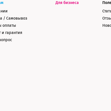
ам
Для бизнеса
Пол
ании
Стат
а / Самовывоз
Отз
ы оплаты
Нов
 и гарантия
вопрос