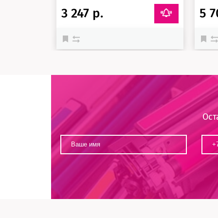
3 247 р.
5 7
Ост