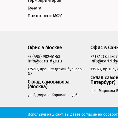
термопринтеров
Бумага
Принтеры и МФУ
Офис в Москве
Офис в Сан
+7 (495) 982-51-53
+7 (812) 655-67
info@cartridge.ru
info@cartridg
125212, Кронштадтский бульвар,
195027, пр. Шаум
д.7
Склад самов
Склад самовывоза
Петербург)
(Москва)
пр-т Маршала Б
ул. Адмирала Корнилова, д.61
Cartridge.ru 2012-2026. Все права защищены
Используя наш сайт, вы даете согласие на обрабо