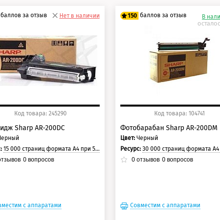
баллов за отзыв
баллов за отзыв
Нет в наличии
150
В нал
осталос
5 баллов
125 баллов
0 баллов
150 баллов
Код товара: 245290
Код товара: 104741
идж Sharp AR-200DС
Фотобарабан Sharp AR-200DM
Черный
Цвет:
Черный
с:
15 000 страниц формата А4 при 5% заполнении страницы.
Ресурс:
30 000 страниц формата А4 при 5% заполнении с
тзывов
0
вопросов
0
отзывов
0
вопросов
вместим с аппаратами
Совместим с аппаратами