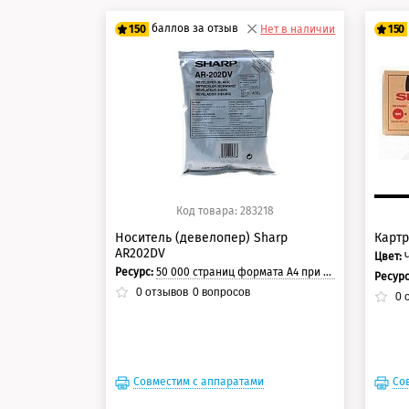
баллов за отзыв
150
Нет в наличии
150
125 баллов
12
150 баллов
15
Код товара: 283218
Носитель (девелопер) Sharp
Картр
AR202DV
Цвет:
Ресурс:
50 000 страниц формата А4 при 5% заполнении страницы.
Ресур
0
отзывов
0
вопросов
0
о
Совместим с аппаратами
Со