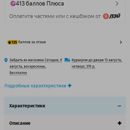
баллов за отзыв
125
100 баллов
Забрать из магазина Сегодня, 9
Курьером до двери 13 августа,
125 баллов
августа, воскресенье,
четверг, 370 р.
Бесплатно
Подробные характеристики
Производитель принтера:
Epson
Производитель:
Epson
Характеристики
Вид товара:
Картридж струйный
Оригинальность:
Оригинальный
Цвет:
Черный
Описание
Ресурс:
2*740 страниц формата А4 при 5%