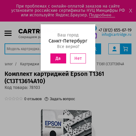
При проблемах с онлайн-оплатой заказов на сайте
установите российские сертификаты НУЦ Минцифры РФ
X
или используйте Яндекс.Браузер.
Подробнее...
+7 (812) 655-67-19
Ваш город
info@cartridge.ru
Санкт-Петербург
Все верно?
Нет
Да
Каталог
Картриджи
Комплект картриджей Epson T1361 (C13T13614A10)
Комплект картриджей Epson T1361
(C13T13614A10)
Код товара:
78103
0
отзывов
Задать вопрос