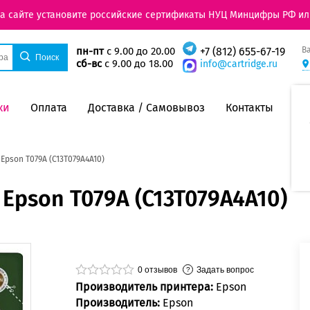
на сайте установите российские сертификаты НУЦ Минцифры РФ ил
В
пн-пт
с 9.00 до 20.00
+7 (812) 655-67-19
сб-вс
с 9.00 до 18.00
info@cartridge.ru
ки
Оплата
Доставка / Самовывоз
Контакты
pson T079A (C13T079A4A10)
Epson T079A (C13T079A4A10)
0
отзывов
Задать вопрос
Производитель принтера:
Epson
Производитель:
Epson