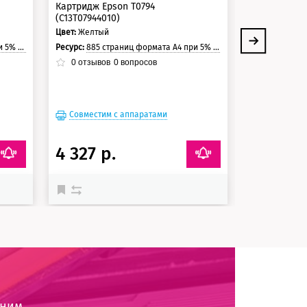
Картридж Epson T0794
Картридж Ep
(C13T07944010)
(C13T0793401
Цвет:
Желтый
Цвет:
Пурпурн
траницы.
Ресурс:
885 страниц формата А4 при 5% заполнении страницы.
Ресурс:
745 страни
0
отзывов
0
вопросов
0
отзывов
Совместим с аппаратами
Совместим
4 327 р.
3 828 р
оним