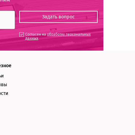
Согласен на
обработку персональных
данных
езное
ьи
ывы
ости