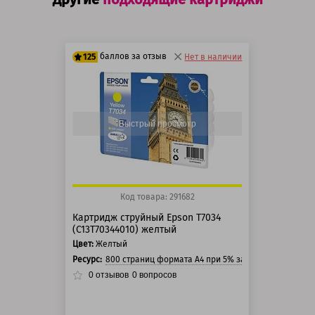
баллов за отзыв
125
Нет в наличии
100 баллов
125 баллов
Быстрый просмотр
Код товара: 291682
Картридж струйный Epson T7034
(C13T70344010) желтый
Цвет:
Желтый
Ресурс:
800 страниц формата А4 при 5% заполнении страни
0
отзывов
0
вопросов