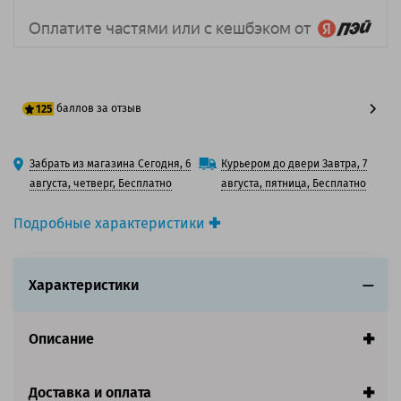
баллов за отзыв
125
100 баллов
Забрать из магазина Сегодня, 6
Курьером до двери Завтра, 7
125 баллов
августа, четверг, Бесплатно
августа, пятница, Бесплатно
Подробные характеристики
Производитель принтера:
Epson
Производитель:
Epson
Характеристики
Вид товара:
Картридж струйный
Оригинальность:
Оригинальный
Цвет:
Черный
Описание
Ресурс:
3 400 страниц формата А4 при 5%
заполнении страницы.
Страна:
Япония
Доставка и оплата