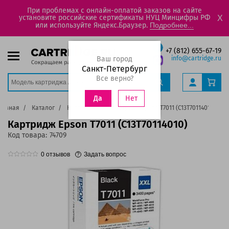
При проблемах с онлайн-оплатой заказов на сайте
установите российские сертификаты НУЦ Минцифры РФ
X
или используйте Яндекс.Браузер.
Подробнее...
+7 (812) 655-67-19
Ваш город
info@cartridge.ru
Санкт-Петербург
Все верно?
Нет
Да
лавная
Каталог
Картриджи
Картридж Epson T7011 (C13T70114010)
Картридж Epson T7011 (C13T70114010)
Код товара:
74709
0
отзывов
Задать вопрос