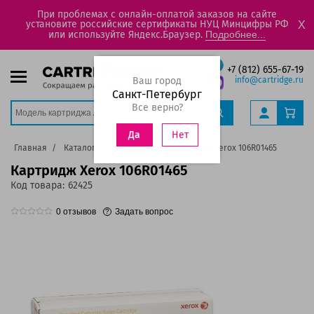
При проблемах с онлайн-оплатой заказов на сайте
установите российские сертификаты НУЦ Минцифры РФ
X
или используйте Яндекс.Браузер.
Подробнее...
+7 (812) 655-67-19
Ваш город
info@cartridge.ru
Санкт-Петербург
Все верно?
Нет
Да
Главная
Каталог
Картриджи
Картридж Xerox 106R01465
Картридж Xerox 106R01465
Код товара:
62425
0
отзывов
Задать вопрос