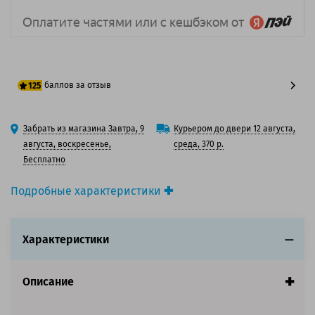
баллов за отзыв
125
100 баллов
Забрать из магазина Завтра, 9
Курьером до двери 12 августа,
125 баллов
августа, воскресенье,
среда, 370 р.
Бесплатно
Подробные характеристики
Производитель принтера:
Xerox
Производитель:
Xerox
Характеристики
Вид товара:
Картридж лазерный
Оригинальность:
Оригинальный
Цвет:
Желтый
Описание
Ресурс:
1 500 страниц формата А4 при 5%
заполнении страницы.