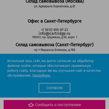
Склад самовывоза (Москва)
ул. Адмирала Корнилова, д.61
Офис в Санкт-Петербурге
+7 (812) 655-67-23
info@cartridge.ru
195027, пр. Шаумяна, д.10, корп. 1
Склад самовывоза (Санкт-Петербург)
пр-т Маршала Блюхера, д.78Б
Используя наш сайт, вы даете согласие на обработку
Регионы РФ
файлов cookie, которые обеспечивают правильную
работу сайта. Благодаря им мы улучшаем сайт и качество
8-800-302-51-53
обслуживания.
Подробнее.
(звонок бесплатный)
info@cartridge.ru
Согласен
Cartridge.ru 2012-2026. Все права защищены
Политика конфиденциальности
Мы работаем с порталом поставщиков
Сообщить о поступлении