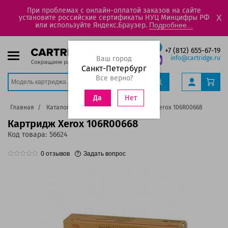
При проблемах с онлайн-оплатой заказов на сайте
установите российские сертификаты НУЦ Минцифры РФ
X
или используйте Яндекс.Браузер.
Подробнее...
+7 (812) 655-67-19
Ваш город
info@cartridge.ru
Санкт-Петербург
Все верно?
Нет
Да
Главная
Каталог
Картриджи
Картридж Xerox 106R00668
Картридж Xerox 106R00668
Код товара:
56624
0
отзывов
Задать вопрос