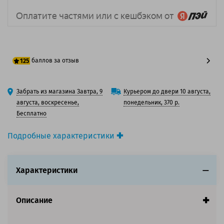
баллов за отзыв
125
100 баллов
Забрать из магазина Завтра, 9
Курьером до двери 10 августа,
125 баллов
августа, воскресенье,
понедельник, 370 р.
Бесплатно
Подробные характеристики
Производитель принтера:
Xerox
Производитель:
Xerox
Характеристики
Вид товара:
Картридж лазерный
Оригинальность:
Оригинальный
Цвет:
Голубой
Описание
Ресурс:
4 000 страниц формата А4 при 5%
заполнении страницы.