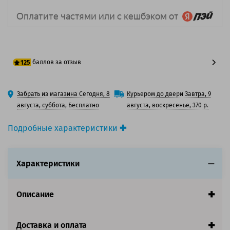
баллов за отзыв
125
100 баллов
Забрать из магазина Сегодня, 8
Курьером до двери Завтра, 9
125 баллов
августа, суббота, Бесплатно
августа, воскресенье, 370 р.
Подробные характеристики
Производитель принтера:
Toshiba
Производитель:
Toshiba
Характеристики
Вид товара:
Картридж лазерный
Оригинальность:
Оригинальный
Цвет:
Черный
Описание
Ресурс:
22 000 страниц формата А4 при 5%
заполнении страницы.
Доставка и оплата
Совместим с аппаратами