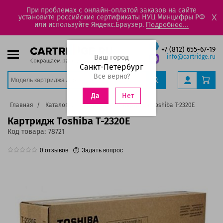
При проблемах с онлайн-оплатой заказов на сайте
установите российские сертификаты НУЦ Минцифры РФ
X
или используйте Яндекс.Браузер.
Подробнее...
+7 (812) 655-67-19
Ваш город
info@cartridge.ru
Санкт-Петербург
Все верно?
Нет
Да
Главная
Каталог
Картриджи
Картридж Toshiba T-2320E
Картридж Toshiba T-2320E
Код товара:
78721
0
отзывов
Задать вопрос