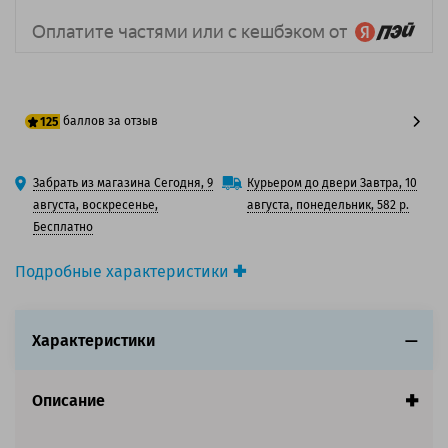
баллов за отзыв
125
100 баллов
Забрать из магазина Сегодня, 9
Курьером до двери Завтра, 10
125 баллов
августа, воскресенье,
августа, понедельник, 582 р.
Бесплатно
Подробные характеристики
Производитель принтера:
Toshiba
Производитель:
Toshiba
Характеристики
Вид товара:
Картридж лазерный
Оригинальность:
Оригинальный
Цвет:
Черный
Описание
Ресурс:
3 000 страниц формата А4 при 5%
заполнении страницы.