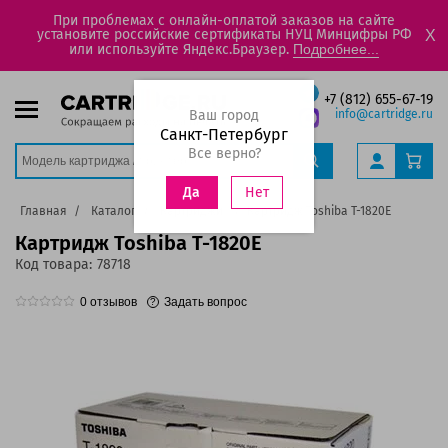
При проблемах с онлайн-оплатой заказов на сайте
установите российские сертификаты НУЦ Минцифры РФ
X
или используйте Яндекс.Браузер.
Подробнее...
+7 (812) 655-67-19
Ваш город
info@cartridge.ru
Санкт-Петербург
Все верно?
Нет
Да
Главная
Каталог
Картриджи
Картридж Toshiba T-1820E
Картридж Toshiba T-1820E
Код товара:
78718
0
отзывов
Задать вопрос