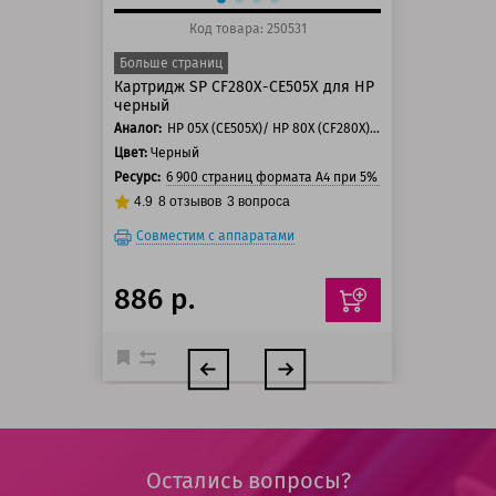
Код товара: 250531
Больше страниц
Картридж SP CF280X-CE505X для HP
черный
Аналог:
HP 05X (CE505X)/ HP 80X (CF280X)/ Canon 719
Цвет:
Черный
Ресурс:
6 900 страниц формата А4 при 5% заполнении стра
4.9
8
отзывов
3
вопроса
Совместим с аппаратами
886 р.
Остались вопросы?