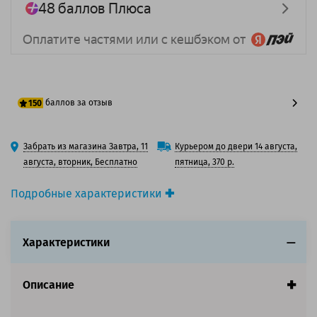
баллов за отзыв
150
125 баллов
Забрать из магазина Завтра, 11
Курьером до двери 14 августа,
150 баллов
августа, вторник, Бесплатно
пятница, 370 р.
Подробные характеристики
Производитель принтера:
HP
Производитель:
Standart
Характеристики
Вид товара:
Картридж лазерный
Оригинальность:
Совместимый
Аналог:
HP 05A (CE505A)/ HP 80A (CF280A)
Описание
Цвет:
Черный
Ресурс:
2 700 страниц формата А4 при 5%