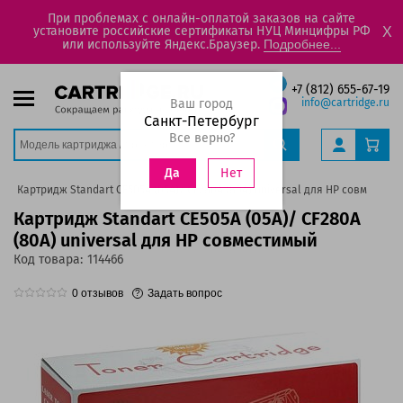
При проблемах с онлайн-оплатой заказов на сайте
установите российские сертификаты НУЦ Минцифры РФ
X
или используйте Яндекс.Браузер.
Подробнее...
+7 (812) 655-67-19
Ваш город
info@cartridge.ru
Санкт-Петербург
Все верно?
Нет
Да
Картридж Standart CE505A (05A)/ CF280A (80A) universal для HP совместим
Картридж Standart CE505A (05A)/ CF280A
(80A) universal для HP совместимый
Код товара:
114466
0
отзывов
Задать вопрос