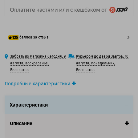
баллов за отзыв
125
100 баллов
Забрать из магазина Сегодня, 9
Курьером до двери Завтра, 10
125 баллов
августа, воскресенье,
августа, понедельник,
Бесплатно
Бесплатно
Подробные характеристики
Производитель принтера:
Sharp
Производитель:
Sharp
Характеристики
Вид товара:
Картридж лазерный
Оригинальность:
Оригинальный
Цвет:
Голубой
Описание
Ресурс:
24 000 страниц формата А4 при 5%
заполнении страницы.