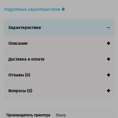
Подробные характеристики
Производитель принтера:
Sharp
Производитель:
Sharp
Характеристики
Вид товара:
Картридж лазерный
Оригинальность:
Оригинальный
Цвет:
Черный
Описание
Ресурс:
20 000 страниц формата А4 при 5%
заполнении страницы.
Доставка и оплата
Совместим с аппаратами
Отзывы (0)
Вопросы (0)
Производитель принтера
Sharp