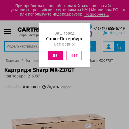
При проблемах с онлайн-оплатой заказов на сайте
установите российские сертификаты НУЦ Минцифры РФ
X
или используйте Яндекс.Браузер.
Подробнее...
+7 (812) 655-67-19
Ваш город
info@cartridge.ru
Санкт-Петербург
Все верно?
Нет
Да
Главная
Каталог
Картриджи
Картридж Sharp MX-237GT
Картридж Sharp MX-237GT
Код товара:
216987
0
отзывов
Задать вопрос