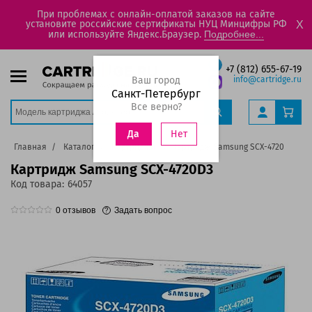
При проблемах с онлайн-оплатой заказов на сайте
установите российские сертификаты НУЦ Минцифры РФ
X
или используйте Яндекс.Браузер.
Подробнее...
+7 (812) 655-67-19
Ваш город
info@cartridge.ru
Санкт-Петербург
Все верно?
Нет
Да
Главная
Каталог
Картриджи
Картридж Samsung SCX-4720D3
Картридж Samsung SCX-4720D3
Код товара:
64057
0
отзывов
Задать вопрос