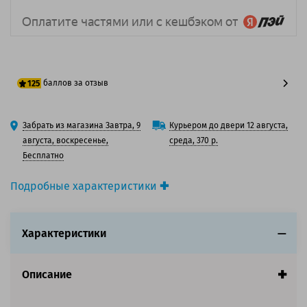
баллов за отзыв
125
100 баллов
Забрать из магазина Завтра, 9
Курьером до двери 12 августа,
125 баллов
августа, воскресенье,
среда, 370 р.
Бесплатно
Подробные характеристики
Производитель принтера:
Samsung
Производитель:
Samsung
Характеристики
Вид товара:
Картридж лазерный
Оригинальность:
Оригинальный
Цвет:
Черный
Описание
Ресурс:
3 000 страниц формата А4 при 5%
заполнении страницы.