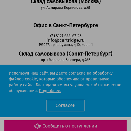
Склад самовывоза (Москва)
ул. Адмирала Корнилова, д.61
Офис в Санкт-Петербурге
+7 (812) 655-67-23
info@cartridge.ru
195027, пр. Шаумяна, д.10, корп. 1
Склад самовывоза (Санкт-Петербург)
пр-т Маршала Блюхера, д.78Б
Используя наш сайт, вы даете согласие на обработку
Регионы РФ
файлов cookie, которые обеспечивают правильную
работу сайта. Благодаря им мы улучшаем сайт и качество
8-800-302-51-53
обслуживания.
Подробнее.
(звонок бесплатный)
info@cartridge.ru
Согласен
Cartridge.ru 2012-2026. Все права защищены
Политика конфиденциальности
Мы работаем с порталом поставщиков
Сообщить о поступлении