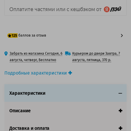
баллов за отзыв
125
100 баллов
Забрать из магазина Сегодня, 6
Курьером до двери Завтра, 7
125 баллов
августа, четверг, Бесплатно
августа, пятница, 370 р.
Подробные характеристики
Производитель принтера:
Samsung
Производитель:
Samsung
Характеристики
Вид товара:
Картридж лазерный
Оригинальность:
Оригинальный
Цвет:
Голубой
Описание
Ресурс:
4 000 страниц формата А4 при 5%
заполнении страницы.
Страна:
Китай
Доставка и оплата