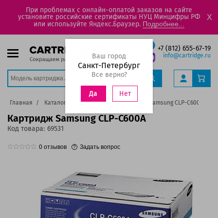
При проблемах с онлайн-оплатой заказов на сайте
установите российские сертификаты НУЦ Минцифры РФ
X
или используйте Яндекс.Браузер.
Подробнее...
+7 (812) 655-67-19
Ваш город
info@cartridge.ru
Санкт-Петербург
Все верно?
Нет
Да
Главная
Каталог
Картриджи
Картридж Samsung CLP-C600A
Картридж Samsung CLP-C600A
Код товара:
69531
0
отзывов
Задать вопрос