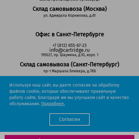
Склад самовывоза (Москва)
ул. Адмирала Корнилова, д.61
Офис в Санкт-Петербурге
+7 (812) 655-67-23
info@cartridge.ru
195027, пр. Шаумяна, д.10, корп. 1
Склад самовывоза (Санкт-Петербург)
пр-т Маршала Блюхера, д.78Б
Используя наш сайт, вы даете согласие на обработку
Регионы РФ
файлов cookie, которые обеспечивают правильную
работу сайта. Благодаря им мы улучшаем сайт и качество
8-800-302-51-53
обслуживания.
Подробнее.
(звонок бесплатный)
info@cartridge.ru
Согласен
Cartridge.ru 2012-2026. Все права защищены
Политика конфиденциальности
Мы работаем с порталом поставщиков