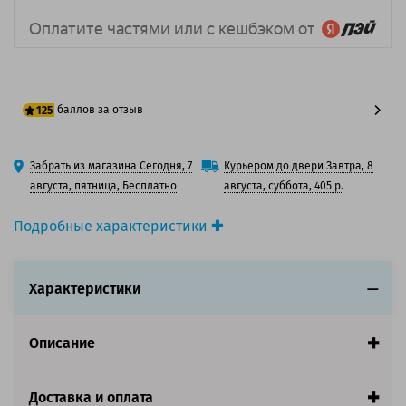
баллов за отзыв
125
100 баллов
Забрать из магазина Сегодня, 7
Курьером до двери Завтра, 8
125 баллов
августа, пятница, Бесплатно
августа, суббота, 405 р.
Подробные характеристики
Производитель принтера:
OKI
Производитель:
Oki
Характеристики
Вид товара:
Картридж лазерный
Оригинальность:
Оригинальный
Цвет:
Голубой
Описание
Ресурс:
7 300 страниц формата А4 при 5%
заполнении страницы.
Страна:
Китай
Доставка и оплата