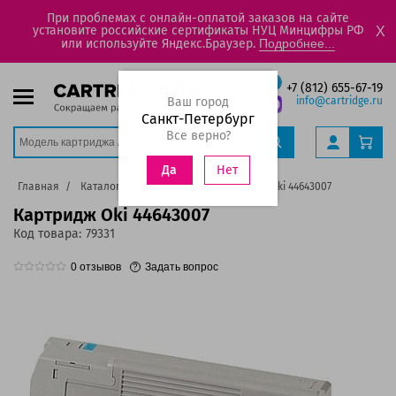
При проблемах с онлайн-оплатой заказов на сайте
установите российские сертификаты НУЦ Минцифры РФ
X
или используйте Яндекс.Браузер.
Подробнее...
+7 (812) 655-67-19
Ваш город
info@cartridge.ru
Санкт-Петербург
Все верно?
Нет
Да
Главная
Каталог
Картриджи
Картридж Oki 44643007
Картридж Oki 44643007
Код товара:
79331
0
отзывов
Задать вопрос