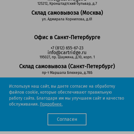
125212, Кронштадтский бульвар, д.7
Склад самовывоза (Москва)
ул. Адмирала Корнилова, д.61
Офис в Санкт-Петербурге
+7 (812) 655-67-23
info@cartridge.ru
195027, пр. Шаумяна, д.10, корп. 1
Склад самовывоза (Санкт-Петербург)
пр-т Маршала Блюхера, д.78Б
Используя наш сайт, вы даете согласие на обработку
Регионы РФ
файлов cookie, которые обеспечивают правильную
работу сайта. Благодаря им мы улучшаем сайт и качество
8-800-302-51-53
обслуживания.
Подробнее.
(звонок бесплатный)
info@cartridge.ru
Согласен
Cartridge.ru 2012-2026. Все права защищены
Политика конфиденциальности