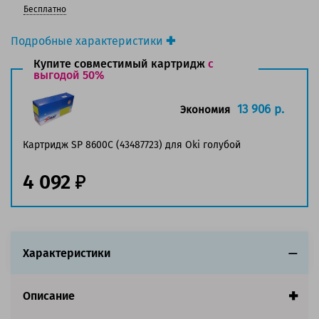
Бесплатно
Подробные характеристики
Производитель принтера:
OKI
Купите совместимый картридж
с
Производитель:
выгодой 50%
Oki
Вид товара:
Картридж лазерный
Оригинальность:
Оригинальный
13 906 р.
Экономия
Цвет:
Голубой
Ресурс:
6 000 страниц формата А4 при 5%
Картридж SP 8600C (43487723) для Oki голубой
заполнении страницы.
Страна:
Китай
4 092
Совместим с аппаратами
Характеристики
Описание