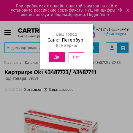
При проблемах с онлайн-оплатой заказов на сайте
установите российские сертификаты НУЦ Минцифры РФ
X
или используйте Яндекс.Браузер.
Подробнее...
+7 (812) 655-67-19
Ваш город
info@cartridge.ru
Санкт-Петербург
Все верно?
Нет
Да
Главная
Каталог
Картриджи
Картридж Oki 43487723/ 43487711
Картридж Oki 43487723/ 43487711
Код товара:
79271
0
отзывов
Задать вопрос