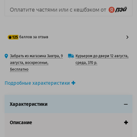
баллов за отзыв
125
100 баллов
Забрать из магазина Завтра, 9
Курьером до двери 12 августа,
125 баллов
августа, воскресенье,
среда, 370 р.
Бесплатно
Подробные характеристики
Производитель принтера:
Lexmark
Производитель:
Lexmark
Характеристики
Вид товара:
Картридж лазерный
Оригинальность:
Оригинальный
Цвет:
Черный
Описание
Ресурс:
35 000 страниц формата А4 при 5%
заполнении страницы.