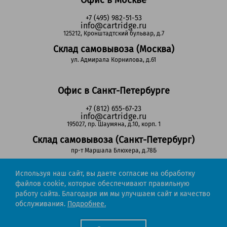
Офис в Москве
+7 (495) 982-51-53
info@cartridge.ru
125212, Кронштадтский бульвар, д.7
Склад самовывоза (Москва)
ул. Адмирала Корнилова, д.61
Офис в Санкт-Петербурге
+7 (812) 655-67-23
info@cartridge.ru
195027, пр. Шаумяна, д.10, корп. 1
Склад самовывоза (Санкт-Петербург)
пр-т Маршала Блюхера, д.78Б
Используя наш сайт, вы даете согласие на обработку
Регионы РФ
файлов cookie, которые обеспечивают правильную
работу сайта. Благодаря им мы улучшаем сайт и качество
8-800-302-51-53
обслуживания.
Подробнее.
(звонок бесплатный)
info@cartridge.ru