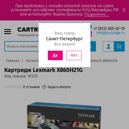
При проблемах с онлайн-оплатой заказов на сайте
установите российские сертификаты НУЦ Минцифры РФ
X
или используйте Яндекс.Браузер.
Подробнее...
+7 (812) 655-67-19
Ваш город
info@cartridge.ru
Санкт-Петербург
Все верно?
Нет
Да
Главная
Каталог
Картриджи
Картридж Lexmark X860H21G
Картридж Lexmark X860H21G
Код товара:
67235
0
отзывов
Задать вопрос