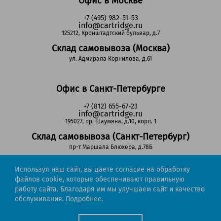
Офис в Москве
+7 (495) 982-51-53
info@cartridge.ru
125212, Кронштадтский бульвар, д.7
Склад самовывоза (Москва)
ул. Адмирала Корнилова, д.61
Офис в Санкт-Петербурге
+7 (812) 655-67-23
info@cartridge.ru
195027, пр. Шаумяна, д.10, корп. 1
Склад самовывоза (Санкт-Петербург)
пр-т Маршала Блюхера, д.78Б
Используя наш сайт, вы даете согласие на обработку
Регионы РФ
файлов cookie, которые обеспечивают правильную
работу сайта. Благодаря им мы улучшаем сайт и качество
8-800-302-51-53
обслуживания.
Подробнее.
(звонок бесплатный)
info@cartridge.ru