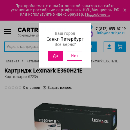
При проблемах с онлайн-оплатой заказов на сайте
установите российские сертификаты НУЦ Минцифры РФ
X
или используйте Яндекс.Браузер.
Подробнее...
+7 (812) 655-67-19
Ваш город
info@cartridge.ru
Санкт-Петербург
Все верно?
Нет
Да
Главная
Каталог
Картриджи
Картридж Lexmark E360H21E
Картридж Lexmark E360H21E
Код товара:
67234
0
отзывов
Задать вопрос