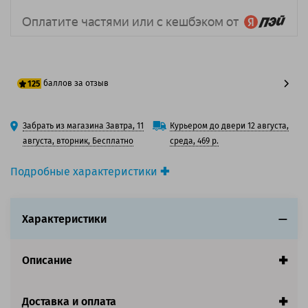
баллов за отзыв
125
100 баллов
Забрать из магазина Завтра, 11
Курьером до двери 12 августа,
125 баллов
августа, вторник, Бесплатно
среда, 469 р.
Подробные характеристики
Производитель принтера:
Lexmark
Производитель:
Lexmark
Характеристики
Вид товара:
Картридж лазерный
Оригинальность:
Оригинальный
Цвет:
Черный
Описание
Ресурс:
9 000 страниц формата А4 при 5%
заполнении страницы.
Страна:
Китай
Доставка и оплата