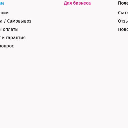
ам
Для бизнеса
Пол
ании
Стат
а / Самовывоз
Отз
ы оплаты
Нов
 и гарантия
вопрос