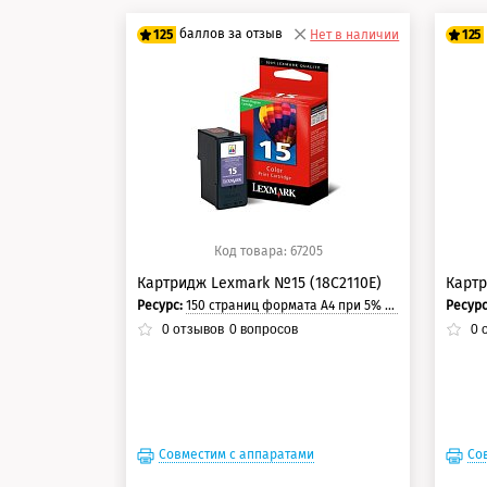
баллов за отзыв
125
Нет в наличии
125
100 баллов
10
125 баллов
12
Код товара: 67205
Картридж Lexmark №15 (18С2110E)
Картр
Ресурс:
150 страниц формата А4 при 5% заполнении страницы.
Ресур
0
отзывов
0
вопросов
0
о
Совместим с аппаратами
Со