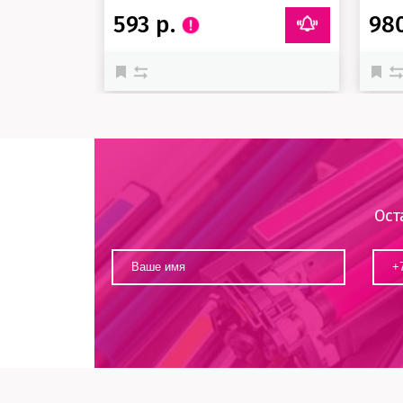
593 р.
98
Ост