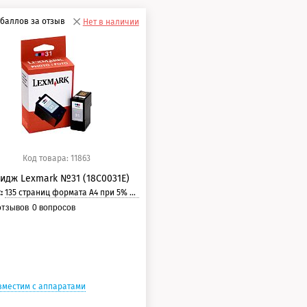
баллов за отзыв
Нет в наличии
0 баллов
5 баллов
Код товара: 11863
идж Lexmark №31 (18С0031E)
с:
135 страниц формата А4 при 5% заполнении страницы.
тзывов
0
вопросов
вместим с аппаратами