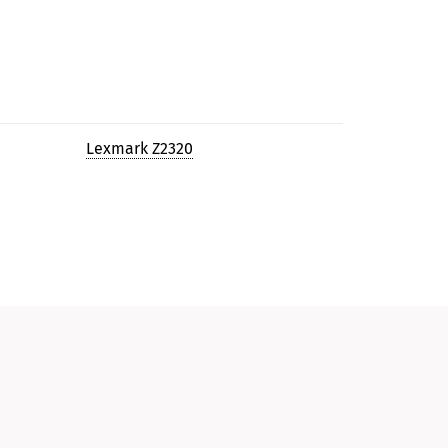
Lexmark Z2320
и