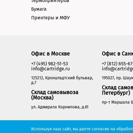
термопринтеров
Бумага
Принтеры и МФУ
Офис в Москве
Офис в Сан
+7 (495) 982-51-53
+7 (812) 655-67
info@cartridge.ru
info@cartridg
125212, Кронштадтский бульвар,
195027, пр. Шаум
д.7
Склад самов
Склад самовывоза
Петербург)
(Москва)
пр-т Маршала Б
ул. Адмирала Корнилова, д.61
Cartridge.ru 2012-2026. Все права защищены
Используя наш сайт, вы даете согласие на обрабо