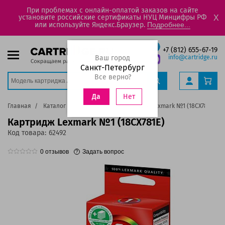
При проблемах с онлайн-оплатой заказов на сайте
установите российские сертификаты НУЦ Минцифры РФ
X
или используйте Яндекс.Браузер.
Подробнее...
+7 (812) 655-67-19
Ваш город
info@cartridge.ru
Санкт-Петербург
Все верно?
Нет
Да
Главная
Каталог
Картриджи
Картридж Lexmark №1 (18CX781E)
Картридж Lexmark №1 (18CX781E)
Код товара:
62492
0
отзывов
Задать вопрос