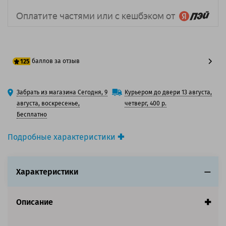
баллов за отзыв
125
100 баллов
Забрать из магазина Сегодня, 9
Курьером до двери 13 августа,
125 баллов
августа, воскресенье,
четверг, 400 р.
Бесплатно
Подробные характеристики
Производитель принтера:
Lexmark
Производитель:
Lexmark
Характеристики
Вид товара:
Картридж струйный
Оригинальность:
Оригинальный
Ресурс:
230 страниц формата А4 при 5%
Описание
заполнении страницы.
Совместим с аппаратами