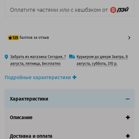
баллов за отзыв
125
100 баллов
Забрать из магазина Сегодня, 7
Курьером до двери Завтра, 8
125 баллов
августа, пятница, Бесплатно
августа, суббота, 370 р.
Подробные характеристики
Производитель принтера:
Kyocera
Производитель:
Kyocera
Характеристики
Вид товара:
Картридж лазерный
Оригинальность:
Оригинальный
Цвет:
Черный
Описание
Ресурс:
2 880 страниц формата А4 при 5%
заполнении страницы.
Страна:
Япония
Доставка и оплата