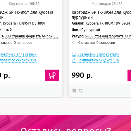
Код товара: 261489
Код товара: 261488
идж SP TK-895Y для Kyocera
Картридж SP TK-895M для Kyo
ый
пурпурный
:
Kyocera TK-895Y/ DV-896Y
Аналог:
Kyocera TK-895M/ DV-896M
Желтый
Цвет:
Пурпурный
с:
6 000 страниц формата А4 при 5% заполнении страницы
Ресурс:
6 000 страниц формата А4 при 5% заполнении с
тзывов
0
вопросов
0
отзывов
0
вопросов
вместим с аппаратами
Совместим с аппаратами
мплект со скидкой 15%
Комплект со скидкой 15%
 р.
990 р.