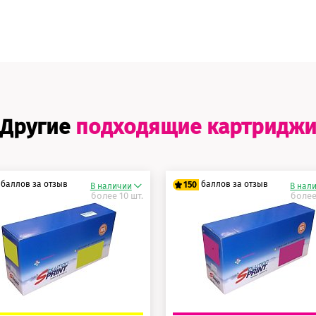
Другие
подходящие картридж
баллов за отзыв
баллов за отзыв
150
В наличии
В нал
более 10 шт.
более
5 баллов
125 баллов
0 баллов
150 баллов