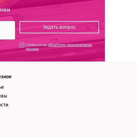
оним
Согласен на
обработку персональных
данных
езное
ьи
ывы
ости