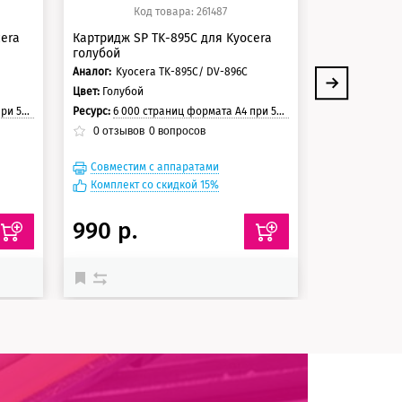
Код товара: 261487
Ко
cera
Картридж SP TK-895C для Kyocera
Картридж SP
голубой
черный
Аналог:
Kyocera TK-895C/ DV-896C
Аналог:
Kyoce
Цвет:
Голубой
Цвет:
Черный
траницы
Ресурс:
6 000 страниц формата А4 при 5% заполнении страницы
Ресурс:
12 000 стр
0
отзывов
0
вопросов
0
отзывов
Совместим с аппаратами
Совместим
Комплект со скидкой 15%
Комплект с
990 р.
990 р.