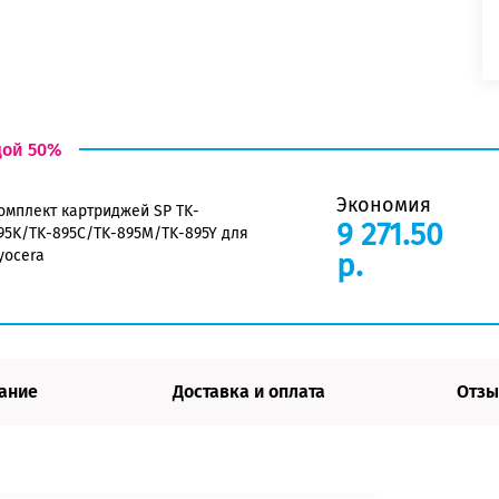
дой 50%
Экономия
омплект картриджей SP TK-
9 271.50
95K/TK-895C/TK-895M/TK-895Y для
yocera
р.
ание
Доставка и оплата
Отзы