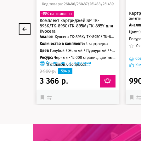
Код товара: 261486/261487/261488/261489
Картр
-15% на комплект
желт
Комплект картриджей SP TK-
Аналог
895K/TK-895C/TK-895M/TK-895Y для
Kyocera
Цвет:
Аналог:
Kyocera TK-895K/ TK-895C/ TK-895M/ TK-895Y
Ресур
Количество в комплекте:
4 картриджа
0
о
Цвет:
Голубой / Желтый / Пурпурный / Черный
Ресурс:
Черный - 12 000 страниц, цветные - 6 000 страниц
Со
Совместим с аппаратами
0
отзывов
0
вопросов
Ко
3 960 р.
-594 р.
3 366 р.
990