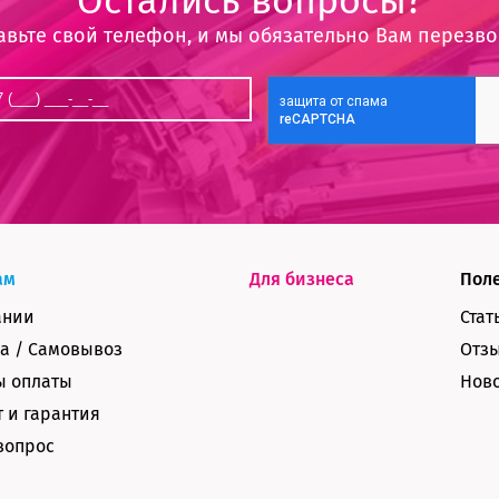
Остались вопросы?
авьте свой телефон, и мы обязательно Вам перезв
ам
Для бизнеса
Пол
ании
Стат
а / Самовывоз
Отз
ы оплаты
Нов
 и гарантия
вопрос