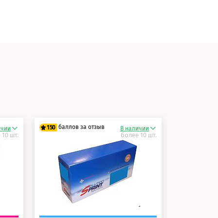
и
баллов за отзыв
баллов 
150
150
ичии
В наличии
 10 шт.
более 10 шт.
125 баллов
125 балло
150 баллов
150 балло