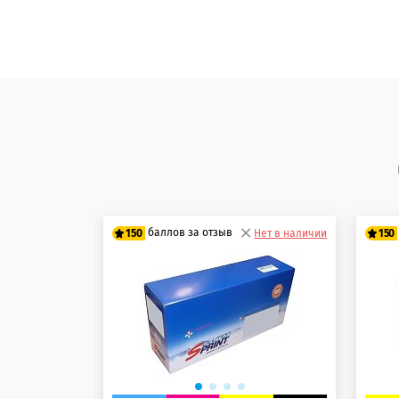
баллов за отзыв
150
Нет в наличии
150
125 баллов
12
150 баллов
15