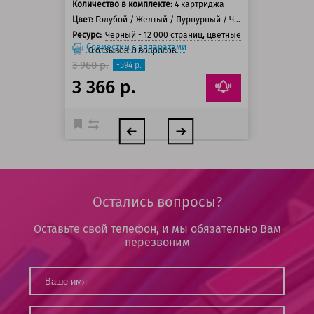
Количество в комплекте:
4 картриджа
Цвет:
Голубой / Желтый / Пурпурный / Черный
Ресурс:
Черный - 12 000 страниц, цветные - 6 000 страниц
Совместим с аппаратами
0
отзывов
0
вопросов
3 960 р.
-594 р.
3 366 р.
Остались вопросы?
Оставьте свой телефон, и мы обязательно Вам
перезвоним