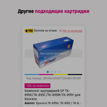
Другие
подходящие картриджи
баллов за отзыв
150
Нет в наличии
125 баллов
150 баллов
Быстрый просмотр
Код товара: 261486/261487/261488/261489
-15% на комплект
Комплект картриджей SP TK-
895K/TK-895C/TK-895M/TK-895Y для
Kyocera
Аналог:
Kyocera TK-895K/ TK-895C/ TK-895M/ TK-895Y