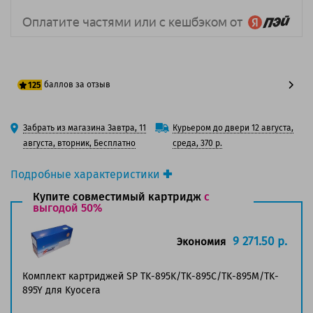
баллов за отзыв
125
100 баллов
Забрать из магазина Завтра, 11
Курьером до двери 12 августа,
125 баллов
августа, вторник, Бесплатно
среда, 370 р.
Подробные характеристики
Производитель принтера:
Kyocera
Купите совместимый картридж
с
Производитель:
выгодой 50%
Kyocera
Вид товара:
Картридж лазерный
Оригинальность:
Оригинальный
9 271.50 р.
Экономия
Цвет:
Голубой
Ресурс:
6 000 страниц формата А4 при 5%
Комплект картриджей SP TK-895K/TK-895C/TK-895M/TK-
заполнении страницы.
895Y для Kyocera
Совместим с аппаратами