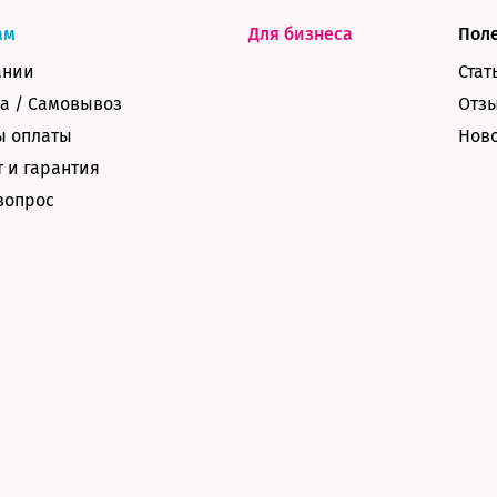
ам
Для бизнеса
Пол
ании
Стат
а / Самовывоз
Отз
ы оплаты
Нов
 и гарантия
вопрос