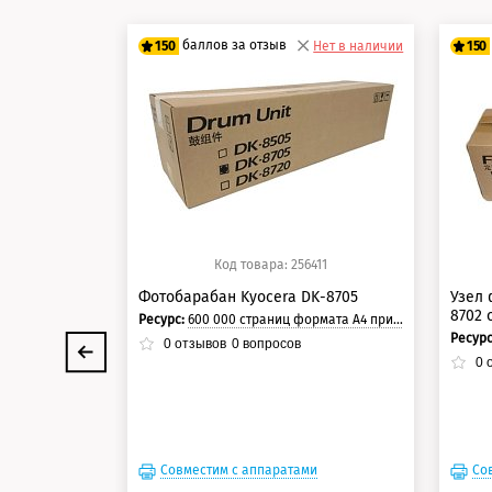
баллов за отзыв
150
Нет в наличии
150
125 баллов
12
150 баллов
15
Код товара: 256411
Фотобарабан Kyocera DK-8705
Узел 
8702 
Ресурс:
600 000 страниц формата А4 при 5% заполнении страницы.
Ресур
0
отзывов
0
вопросов
0
о
Совместим с аппаратами
Со