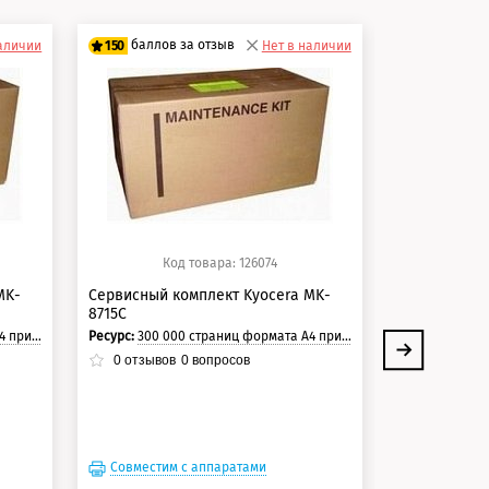
баллов за отзыв
баллов 
наличии
150
Нет в наличии
150
125 баллов
125 балло
150 баллов
150 балло
Код товара: 126074
Ко
MK-
Сервисный комплект Kyocera MK-
Сервисный к
8715C
8715E
страницы.
Ресурс:
300 000 страниц формата А4 при 5% заполнении страницы.
Ресурс:
600 000 стр
0
отзывов
0
вопросов
0
отзывов
Совместим с аппаратами
Совместим