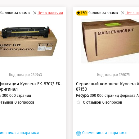
баллов за отзыв
баллов за отзыв
Нет в наличии
150
Нет в 
5 баллов
125 баллов
0 баллов
150 баллов
Код товара: 254943
Код товара: 126075
фиксации Kyocera FK-8707/ FK-
Сервисный комплект Kyocera 
оригинал
8715D
с:
300 000 страниц
Ресурс:
300 000 страниц формата А4 при 5% заполнении 
тзывов
0
вопросов
0
отзывов
0
вопросов
вместим с аппаратами
Совместим с аппаратами