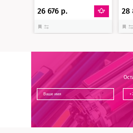
26 676 р.
28 
Ост