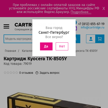
При проблемах с онлайн-оплатой заказов на сайте
установите российские сертификаты НУЦ Минцифры РФ
X
или используйте Яндекс.Браузер.
Подробнее...
+7 (812) 655-67-19
Ваш город
info@cartridge.ru
Санкт-Петербург
Все верно?
Нет
Да
Главная
Каталог
Картриджи
Картридж Kyocera TK-8505Y
Картридж Kyocera TK-8505Y
Код товара:
79019
0
отзывов
Задать вопрос