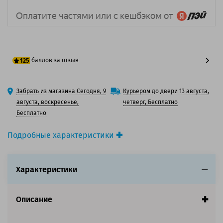
баллов за отзыв
125
100 баллов
Забрать из магазина Сегодня, 9
Курьером до двери 13 августа,
125 баллов
августа, воскресенье,
четверг, Бесплатно
Бесплатно
Подробные характеристики
Производитель принтера:
Kyocera
Производитель:
Kyocera
Характеристики
Вид товара:
Картридж лазерный
Оригинальность:
Оригинальный
Цвет:
Желтый
Описание
Ресурс:
20 000 страниц формата А4 при 5%
заполнении страницы.