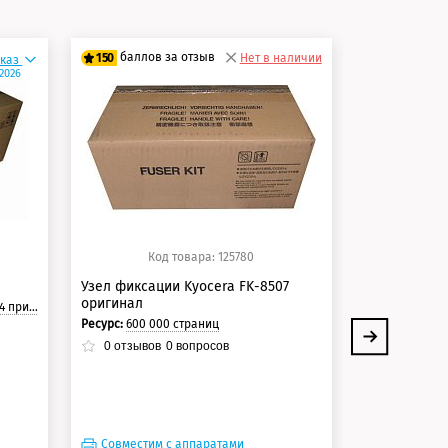
баллов за отзыв
баллов 
150
Нет в наличии
150
аказ
.2026
125 баллов
125 балло
150 баллов
150 балло
Код товара: 125780
Ко
Узел фиксации Kyocera FK-8507
Узел фиксац
оригинал
оригинал
страницы.
Ресурс:
600 000 страниц
Ресурс:
300 00
0
отзывов
0
вопросов
0
отзывов
Совместим с аппаратами
Совместим