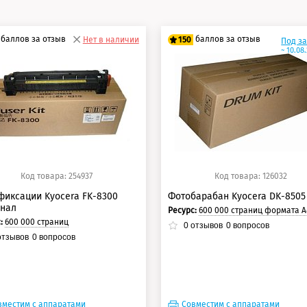
баллов за отзыв
баллов за отзыв
Нет в наличии
150
Под з
~ 10.08
5 баллов
125 баллов
0 баллов
150 баллов
Код товара: 254937
Код товара: 126032
фиксации Kyocera FK-8300
Фотобарабан Kyocera DK-8505
инал
Ресурс:
600 000 страниц формата А4 при 5% заполнении 
с:
600 000 страниц
0
отзывов
0
вопросов
тзывов
0
вопросов
вместим с аппаратами
Совместим с аппаратами