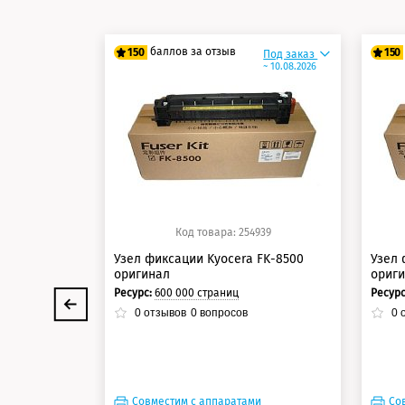
баллов за отзыв
150
150
Под заказ
~ 10.08.2026
125 баллов
12
150 баллов
15
Код товара: 254939
Узел фиксации Kyocera FK-8500
Узел 
оригинал
ориг
Ресурс:
600 000 страниц
Ресур
0
отзывов
0
вопросов
0
о
Совместим с аппаратами
Со