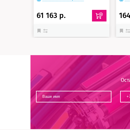
61 163 р.
164
Ост