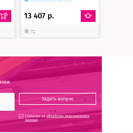
13 407 р.
26 042 
оним
Согласен на
обработку персональных
данных