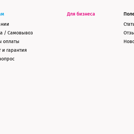
ам
Для бизнеса
Пол
ании
Стат
а / Самовывоз
Отз
ы оплаты
Нов
 и гарантия
вопрос