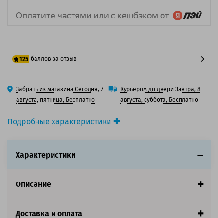
баллов за отзыв
125
100 баллов
Забрать из магазина Сегодня, 7
Курьером до двери Завтра, 8
125 баллов
августа, пятница, Бесплатно
августа, суббота, Бесплатно
Подробные характеристики
Производитель принтера:
Kyocera
Производитель:
Kyocera
Характеристики
Вид товара:
Картридж лазерный
Оригинальность:
Оригинальный
Цвет:
Черный
Описание
Ресурс:
40 000 страниц формата А4 при 5%
заполнении страницы.
Доставка и оплата
Совместим с аппаратами