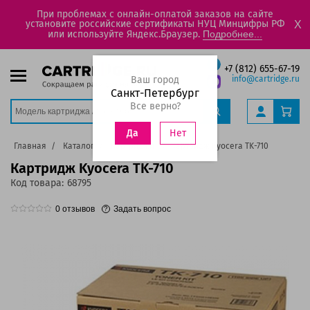
При проблемах с онлайн-оплатой заказов на сайте
установите российские сертификаты НУЦ Минцифры РФ
X
или используйте Яндекс.Браузер.
Подробнее...
+7 (812) 655-67-19
Ваш город
info@cartridge.ru
Санкт-Петербург
Все верно?
Нет
Да
Главная
Каталог
Картриджи
Картридж Kyocera TK-710
Картридж Kyocera TK-710
Код товара:
68795
0
отзывов
Задать вопрос