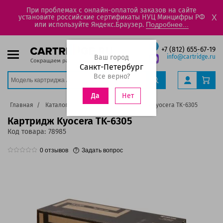
При проблемах с онлайн-оплатой заказов на сайте
установите российские сертификаты НУЦ Минцифры РФ
X
или используйте Яндекс.Браузер.
Подробнее...
+7 (812) 655-67-19
Ваш город
info@cartridge.ru
Санкт-Петербург
Все верно?
Нет
Да
Главная
Каталог
Картриджи
Картридж Kyocera TK-6305
Картридж Kyocera TK-6305
Код товара:
78985
0
отзывов
Задать вопрос