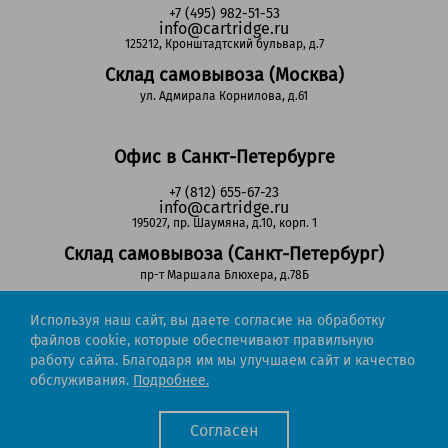
+7 (495) 982-51-53
info@cartridge.ru
125212, Кронштадтский бульвар, д.7
Склад самовывоза (Москва)
ул. Адмирала Корнилова, д.61
Офис в Санкт-Петербурге
+7 (812) 655-67-23
info@cartridge.ru
195027, пр. Шаумяна, д.10, корп. 1
Склад самовывоза (Санкт-Петербург)
пр-т Маршала Блюхера, д.78Б
Используя наш сайт, вы даете согласие на обработку
Регионы РФ
файлов cookie, которые обеспечивают правильную
работу сайта. Благодаря им мы улучшаем сайт и качество
8-800-302-51-53
обслуживания.
Подробнее.
(звонок бесплатный)
info@cartridge.ru
Согласен
Cartridge.ru 2012-2026. Все права защищены