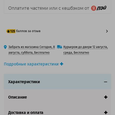
баллов за отзыв
125
100 баллов
Забрать из магазина Сегодня, 8
Курьером до двери 12 августа,
125 баллов
августа, суббота, Бесплатно
среда, Бесплатно
Подробные характеристики
Производитель принтера:
Kyocera
Производитель:
Kyocera
Характеристики
Вид товара:
Картридж лазерный
Оригинальность:
Оригинальный
Цвет:
Черный
Описание
Ресурс:
35 000 страниц формата А4 при 5%
заполнении страницы.
Страна:
Япония
Доставка и оплата