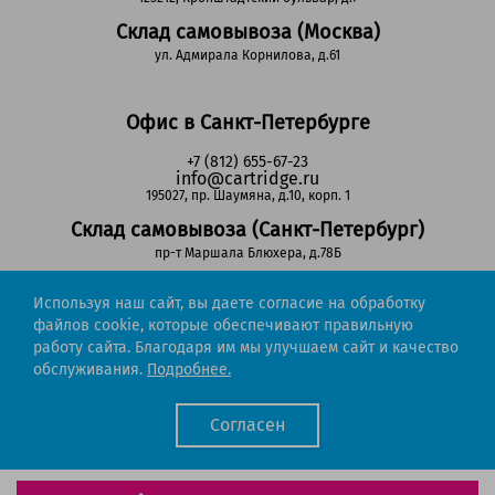
Склад самовывоза (Москва)
ул. Адмирала Корнилова, д.61
Офис в Санкт-Петербурге
+7 (812) 655-67-23
info@cartridge.ru
195027, пр. Шаумяна, д.10, корп. 1
Склад самовывоза (Санкт-Петербург)
пр-т Маршала Блюхера, д.78Б
Используя наш сайт, вы даете согласие на обработку
Регионы РФ
файлов cookie, которые обеспечивают правильную
работу сайта. Благодаря им мы улучшаем сайт и качество
8-800-302-51-53
обслуживания.
Подробнее.
(звонок бесплатный)
info@cartridge.ru
Согласен
Cartridge.ru 2012-2026. Все права защищены
Политика конфиденциальности
Мы работаем с порталом поставщиков