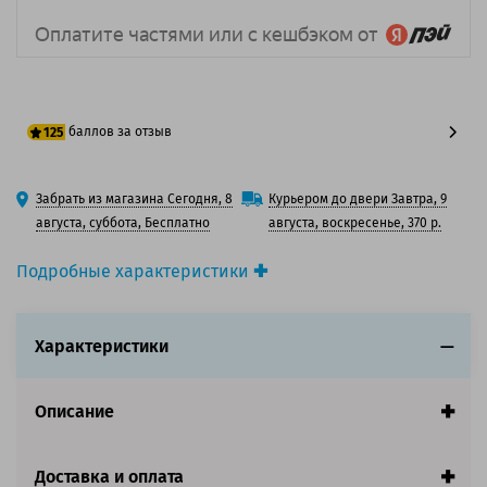
баллов за отзыв
125
100 баллов
Забрать из магазина Сегодня, 8
Курьером до двери Завтра, 9
125 баллов
августа, суббота, Бесплатно
августа, воскресенье, 370 р.
Подробные характеристики
Производитель принтера:
Kyocera
Производитель:
Kyocera
Характеристики
Вид товара:
Картридж лазерный
Оригинальность:
Оригинальный
Цвет:
Черный
Описание
Ресурс:
15 000 страниц формата А4 при 5%
заполнении страницы
Страна:
Япония
Доставка и оплата