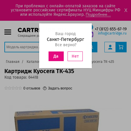
При проблемах с онлайн-оплатой заказов на сайте
установите российские сертификаты НУЦ Минцифры РФ
X
или используйте Яндекс.Браузер.
Подробнее...
+7 (812) 655-67-19
Ваш город
info@cartridge.ru
Санкт-Петербург
Все верно?
Нет
Да
Главная
Каталог
Картриджи
Картридж Kyocera TK-435
Картридж Kyocera TK-435
Код товара:
64418
0
отзывов
Задать вопрос