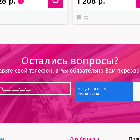
28 р.
1 208 р.
Остались вопросы?
авьте свой телефон, и мы обязательно Вам перезв
ам
Для бизнеса
Пол