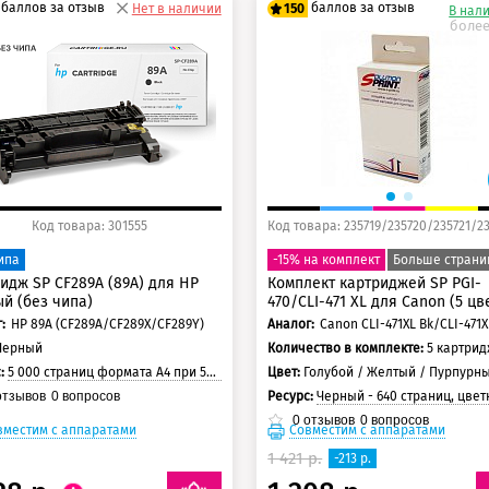
баллов за отзыв
баллов за отзыв
Нет в наличии
150
В нал
более
5 баллов
125 баллов
0 баллов
150 баллов
Код товара: 301555
ипа
-15% на комплект
Больше страни
идж SP CF289A (89А) для HP
Комплект картриджей SP PGI-
й (без чипа)
470/CLI-471 XL для Canon (5 цв
:
HP 89A (CF289A/CF289X/CF289Y)
Аналог:
Черный
Количество в комплекте:
5 картри
с:
5 000 страниц формата А4 при 5% заполнении страницы
Цвет:
Голубой / Желтый / Пурпурный / Черный / Черный
Ресурс:
Черный - 640 страниц, цветные - 640 страниц, черный пигмент -
тзывов
0
вопросов
0
отзывов
0
вопросов
вместим с аппаратами
Совместим с аппаратами
1 421 р.
-213 р.