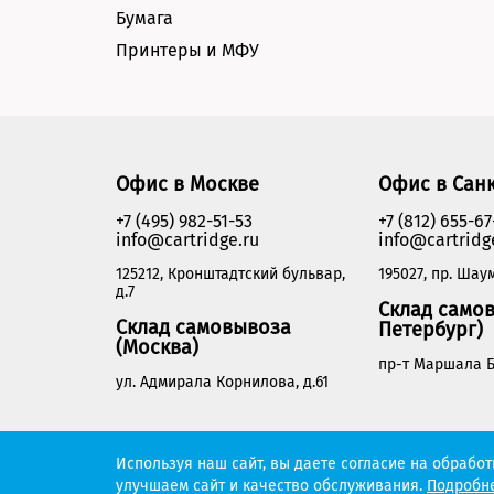
Бумага
Принтеры и МФУ
Офис в Москве
Офис в Сан
+7 (495) 982-51-53
+7 (812) 655-67
info@cartridge.ru
info@cartridg
125212, Кронштадтский бульвар,
195027, пр. Шаум
д.7
Склад самов
Склад самовывоза
Петербург)
(Москва)
пр-т Маршала Б
ул. Адмирала Корнилова, д.61
Cartridge.ru 2012-2026. Все права защищены
Используя наш сайт, вы даете согласие на обрабо
улучшаем сайт и качество обслуживания.
Подробне