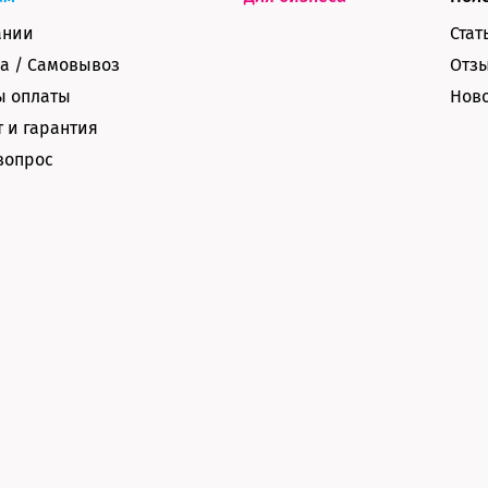
ании
Стат
а / Самовывоз
Отз
ы оплаты
Нов
 и гарантия
вопрос