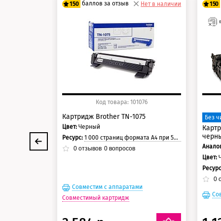
баллов за отзыв
150
Нет в наличии
150
125 баллов
12
150 баллов
15
Код товара: 101076
Картридж Brother TN-1075
Без ч
Цвет:
Черный
Картр
черны
Ресурс:
1 000 страниц формата А4 при 5% заполнении страницы.
Аналог
0
отзывов
0
вопросов
Цвет:
Ресур
0
о
Совместим с аппаратами
Со
Совместимый картридж