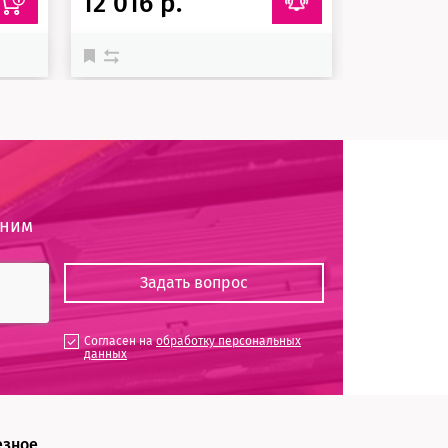
12 016 р.
2 140 
оним
Согласен на
обработку персональных
данных
езное