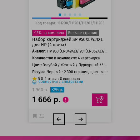
Код товара: 111200/111201/111202/111203
-15% на комплект
Больше страниц
Набор картриджей SP 950XL/951XL
для HP (4 цвета)
Аналог:
HP 950 (CN049AE)/ 951 (CN052AE)/ 951 (CN051AE)/ 951 (CN050AE)/ 950XL (CN045AE)/ 951XL (CN046AE)/ 951XL (CN047AE)/ 951XL (CN048AE)
Количество в комплекте:
4 картриджа
Цвет:
Голубой / Желтый / Пурпурный / Черный
Ресурс:
Черный - 2 300 страниц, цветные - 1 500 страниц
5.0
1
отзыв
0
вопросов
Совместим с аппаратами
1 960 р.
-294 р.
1 666 р.