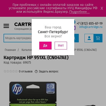
При проблемах с онлайн-оплатой заказов на сайте
установите российские сертификаты НУЦ Минцифры РФ
X
или используйте Яндекс.Браузер.
Подробнее...
+7 (812) 655-67-19
Ваш город
info@cartridge.ru
Санкт-Петербург
Все верно?
Нет
Да
Главная
Каталог
Картриджи
Картридж HP 951XL (CN047AE)
Картридж HP 951XL (CN047AE)
Код товара:
69675
0
отзывов
Задать вопрос