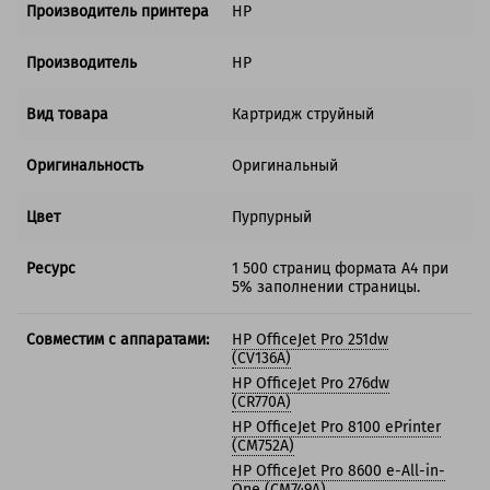
Производитель принтера
HP
Производитель
HP
Вид товара
Картридж струйный
Оригинальность
Оригинальный
Цвет
Пурпурный
Ресурс
1 500 страниц формата А4 при
5% заполнении страницы.
Совместим с аппаратами:
HP OfficeJet Pro 251dw
(CV136A)
HP OfficeJet Pro 276dw
(CR770A)
HP OfficeJet Pro 8100 ePrinter
(CM752A)
HP OfficeJet Pro 8600 e-All-in-
One (CM749A)