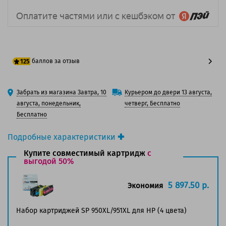
баллов за отзыв
125
100 баллов
Забрать из магазина Завтра, 10
Курьером до двери 13 августа,
125 баллов
августа, понедельник,
четверг, Бесплатно
Бесплатно
Подробные характеристики
Производитель принтера:
HP
Купите совместимый картридж
с
Производитель:
выгодой 50%
HP
Вид товара:
Картридж струйный
Оригинальность:
Оригинальный
5 897.50 р.
Экономия
Цвет:
Пурпурный
Ресурс:
1 500 страниц формата А4 при 5%
Набор картриджей SP 950XL/951XL для HP (4 цвета)
заполнении страницы.