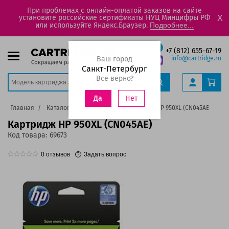
При проблемах с онлайн-оплатой заказов на сайте
установите российские сертификаты НУЦ Минцифры РФ
X
или используйте Яндекс.Браузер.
Подробнее...
+7 (812) 655-67-19
Ваш город
info@cartridge.ru
Санкт-Петербург
Все верно?
Нет
Да
Главная
Каталог
Картриджи
Картридж HP 950XL (CN045AE)
Картридж HP 950XL (CN045AE)
Код товара:
69673
0
отзывов
Задать вопрос