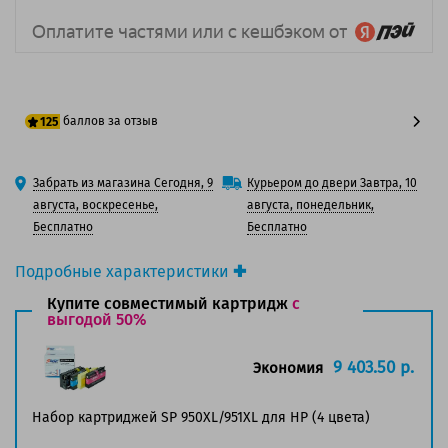
баллов за отзыв
125
100 баллов
Забрать из магазина Сегодня, 9
Курьером до двери Завтра, 10
125 баллов
августа, воскресенье,
августа, понедельник,
Бесплатно
Бесплатно
Подробные характеристики
Производитель принтера:
HP
Купите совместимый картридж
с
Производитель:
выгодой 50%
HP
Вид товара:
Картридж струйный
Оригинальность:
Оригинальный
9 403.50 р.
Экономия
Цвет:
Черный
Ресурс:
2 300 страниц формата А4 при 5%
Набор картриджей SP 950XL/951XL для HP (4 цвета)
заполнении страницы.