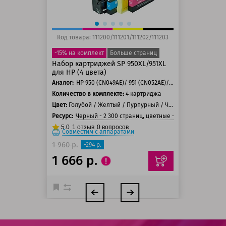
Код товара: 111200/111201/111202/111203
-15% на комплект
Больше страниц
Набор картриджей SP 950XL/951XL
для HP (4 цвета)
Аналог:
HP 950 (CN049AE)/ 951 (CN052AE)/ 951 (CN051AE)/ 951 (CN050AE)/ 950XL (CN045AE)/ 951XL (CN046AE)/ 951XL (CN047AE)/ 951XL (CN048AE)
Количество в комплекте:
4 картриджа
Цвет:
Голубой / Желтый / Пурпурный / Черный
Ресурс:
Черный - 2 300 страниц, цветные - 1 500 страниц
5.0
1
отзыв
0
вопросов
Совместим с аппаратами
1 960 р.
-294 р.
1 666 р.