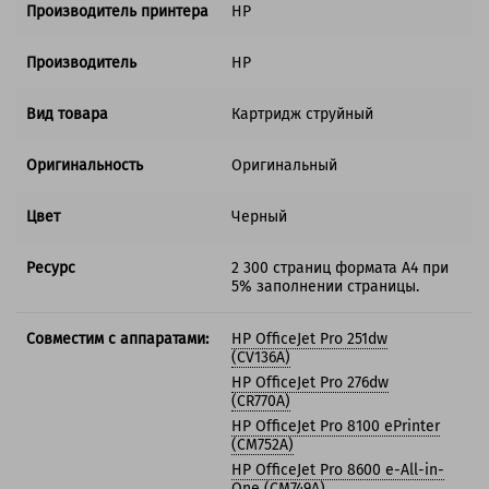
Производитель принтера
HP
Производитель
HP
Вид товара
Картридж струйный
Оригинальность
Оригинальный
Цвет
Черный
Ресурс
2 300 страниц формата А4 при
5% заполнении страницы.
Совместим с аппаратами:
HP OfficeJet Pro 251dw
(CV136A)
HP OfficeJet Pro 276dw
(CR770A)
HP OfficeJet Pro 8100 ePrinter
(CM752A)
HP OfficeJet Pro 8600 e-All-in-
One (CM749A)