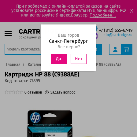
При проблемах с онлайн-оплатой заказов на сайте
установите российские сертификаты НУЦ Минцифры РФ
X
или используйте Яндекс.Браузер.
Подробнее...
+7 (812) 655-67-19
Ваш город
info@cartridge.ru
Санкт-Петербург
Все верно?
Нет
Да
Главная
Каталог
Картриджи
Картридж HP 88 (C9388AE)
Картридж HP 88 (C9388AE)
Код товара:
77895
0
отзывов
Задать вопрос