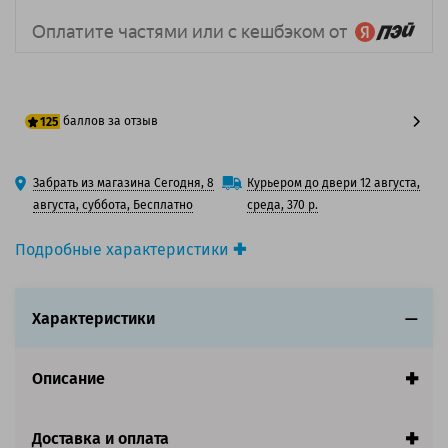
баллов за отзыв
125
100 баллов
Забрать из магазина Сегодня, 8
Курьером до двери 12 августа,
125 баллов
августа, суббота, Бесплатно
среда, 370 р.
Подробные характеристики
Производитель принтера:
HP
Производитель:
HP
Характеристики
Вид товара:
Картридж струйный
Оригинальность:
Оригинальный
Цвет:
Желтый
Описание
Ресурс:
850 страниц формата А4 при 5%
заполнении страницы.
Доставка и оплата
Совместим с аппаратами