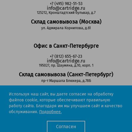
+7 (495) 982-51-53
info@cartridge.ru
125212, Кронштадтский бульвар, д.7
Склад самовывоза (Москва)
ул. Адмирала Корнилова, д.61
Офис в Санкт-Петербурге
+7 (812) 655-67-23
info@cartridge.ru
195027, пр. Шаумяна, д.10, корп. 1
Склад самовывоза (Санкт-Петербург)
пр-т Маршала Блюхера, д.78Б
Используя наш сайт, вы даете согласие на обработку
Регионы РФ
файлов cookie, которые обеспечивают правильную
работу сайта. Благодаря им мы улучшаем сайт и качество
8-800-302-51-53
обслуживания.
Подробнее.
(звонок бесплатный)
info@cartridge.ru
Согласен
Cartridge.ru 2012-2026. Все права защищены