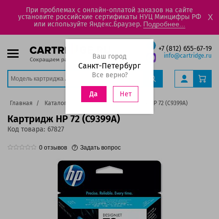
При проблемах с онлайн-оплатой заказов на сайте
установите российские сертификаты НУЦ Минцифры РФ
X
или используйте Яндекс.Браузер.
Подробнее...
+7 (812) 655-67-19
Ваш город
info@cartridge.ru
Санкт-Петербург
Все верно?
Нет
Да
Главная
Каталог
Картриджи
Картридж HP 72 (C9399A)
Картридж HP 72 (C9399A)
Код товара:
67827
0
отзывов
Задать вопрос