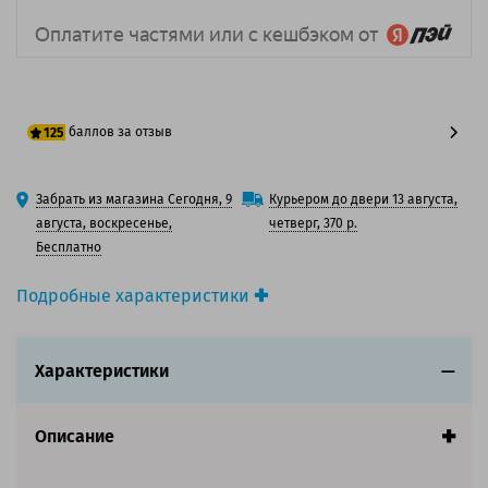
баллов за отзыв
125
100 баллов
Забрать из магазина Сегодня, 9
Курьером до двери 13 августа,
125 баллов
августа, воскресенье,
четверг, 370 р.
Бесплатно
Подробные характеристики
Производитель принтера:
HP
Производитель:
HP
Характеристики
Вид товара:
Картридж струйный
Оригинальность:
Оригинальный
Цвет:
Пурпурный
Описание
Ресурс:
600 страниц формата А4 при 5%
заполнении страницы.