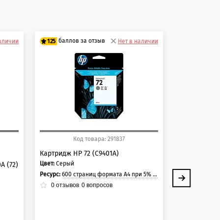
и
баллов за отзыв
баллов 
наличии
125
Нет в наличии
125
100 баллов
100 балло
125 баллов
125 балло
Код товара: 291837
Ко
Картридж HP 72 (C9401A)
Картридж HP
Цвет:
Серый
Цвет:
Матовый
A (72)
Ресурс:
600 страниц формата А4 при 5% заполнении страницы.
Ресурс:
2*130m
0
отзывов
0
вопросов
0
отзывов