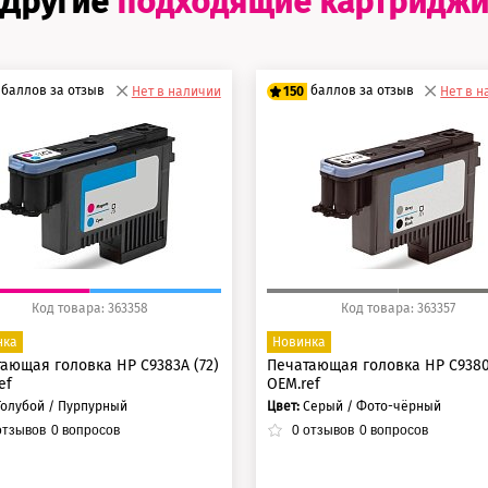
Другие
подходящие картридж
баллов за отзыв
баллов за отзыв
Нет в наличии
150
Нет в 
5 баллов
125 баллов
0 баллов
150 баллов
Код товара: 363358
Код товара: 363357
нка
Новинка
ающая головка HP C9383A (72)
Печатающая головка HP C9380
ef
OEM.ref
Голубой / Пурпурный
Цвет:
Серый / Фото-чёрный
тзывов
0
вопросов
0
отзывов
0
вопросов