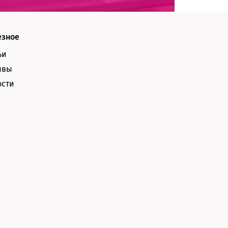
езное
ьи
ывы
ости