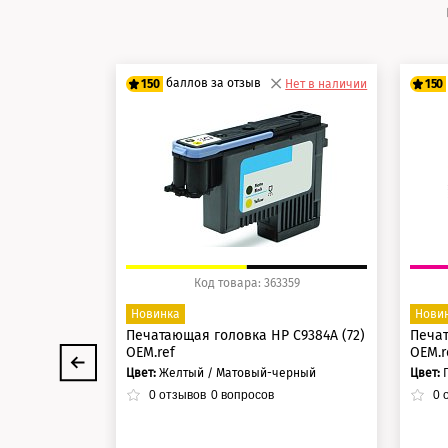
баллов за отзыв
150
Нет в наличии
150
125 баллов
12
150 баллов
15
Код товара: 363359
Новинка
Нови
Печатающая головка HP C9384A (72)
Печат
OEM.ref
OEM.r
Цвет:
Желтый / Матовый-черный
Цвет:
0
отзывов
0
вопросов
0
о