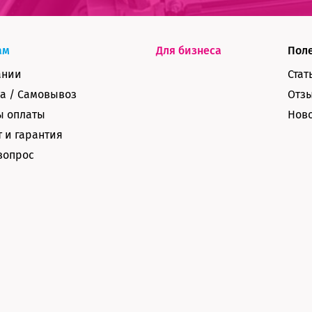
ам
Для бизнеса
Пол
ании
Стат
а / Самовывоз
Отз
ы оплаты
Нов
 и гарантия
вопрос