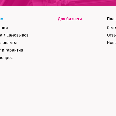
ам
Для бизнеса
Пол
ании
Стат
а / Самовывоз
Отз
ы оплаты
Нов
 и гарантия
вопрос