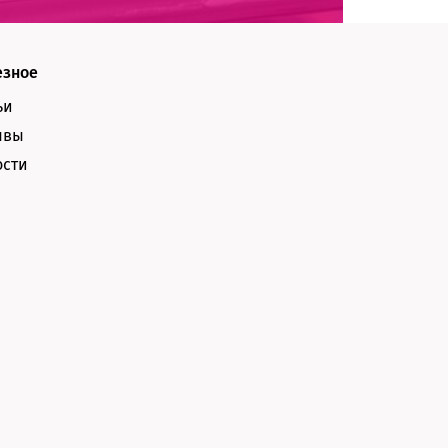
езное
ьи
ывы
ости