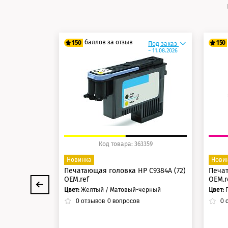
баллов за отзыв
150
150
Под заказ
~ 11.08.2026
125 баллов
12
150 баллов
15
Код товара: 363359
Новинка
Нови
Печатающая головка HP C9384A (72)
Печат
OEM.ref
OEM.r
Цвет:
Желтый / Матовый-черный
Цвет:
0
отзывов
0
вопросов
0
о