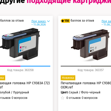
Другие
подходящие картридж
баллов за отзыв
баллов за отзыв
150
Под заказ
Под з
~ 11.08.2026
~ 11.08
5 баллов
125 баллов
0 баллов
150 баллов
Код товара: 363358
Код товара: 363357
нка
Новинка
ающая головка HP C9383A (72)
Печатающая головка HP C9380
ef
OEM.ref
Голубой / Пурпурный
Цвет:
Серый / Фото-чёрный
тзывов
0
вопросов
0
отзывов
0
вопросов