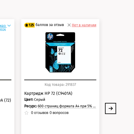
и
баллов за отзыв
баллов 
125
Нет в наличии
125
аказ
.2026
100 баллов
100 балло
125 баллов
125 балло
Код товара: 291837
Ко
Картридж HP 72 (C9401A)
Картридж HP
Цвет:
Серый
Цвет:
Матовый
A (72)
Ресурс:
600 страниц формата А4 при 5% заполнении страницы.
Ресурс:
2*130m
0
отзывов
0
вопросов
0
отзывов