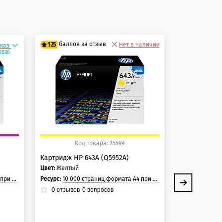
и
баллов за отзыв
баллов 
125
Нет в наличии
125
аказ
.2026
100 баллов
100 балло
125 баллов
125 балло
Код товара: 25599
Ко
Картридж HP 643A (Q5952A)
Картридж HP
Цвет:
Желтый
Цвет:
Черный
траницы.
Ресурс:
10 000 страниц формата А4 при 5% заполнении страницы.
Ресурс:
11 000 стра
0
отзывов
0
вопросов
0
отзывов