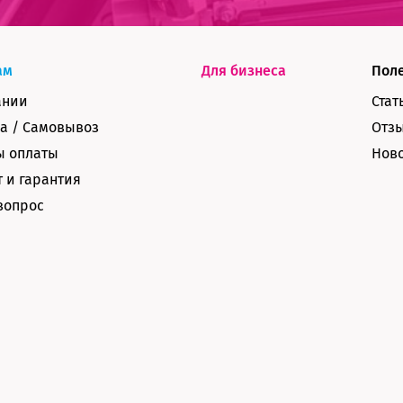
ам
Для бизнеса
Пол
ании
Стат
а / Самовывоз
Отз
ы оплаты
Нов
 и гарантия
вопрос