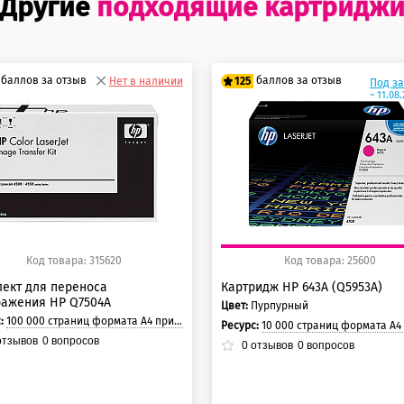
Другие
подходящие картридж
баллов за отзыв
баллов за отзыв
Нет в наличии
125
Под з
~ 11.08
5 баллов
100 баллов
0 баллов
125 баллов
Код товара: 315620
Код товара: 25600
ект для переноса
Картридж HP 643A (Q5953A)
ражения HP Q7504A
Цвет:
Пурпурный
с:
100 000 страниц формата А4 при 5% заполнении страницы.
Ресурс:
10 000 страниц формата А4 при 5% заполнении с
тзывов
0
вопросов
0
отзывов
0
вопросов