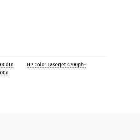
700dtn
HP Color LaserJet 4700ph+
700n