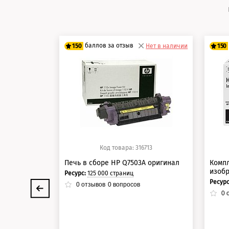
баллов за отзыв
150
Нет в наличии
150
125 баллов
12
150 баллов
15
Код товара: 316713
Печь в сборе HP Q7503A оригинал
Компл
изоб
Ресурс:
125 000 страниц
Ресур
0
отзывов
0
вопросов
0
о