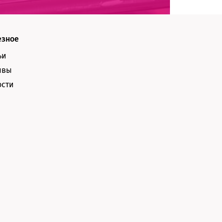
езное
ьи
ывы
ости