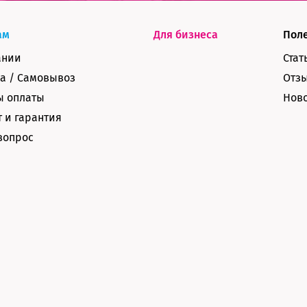
ам
Для бизнеса
Пол
ании
Стат
а / Самовывоз
Отз
ы оплаты
Нов
 и гарантия
вопрос