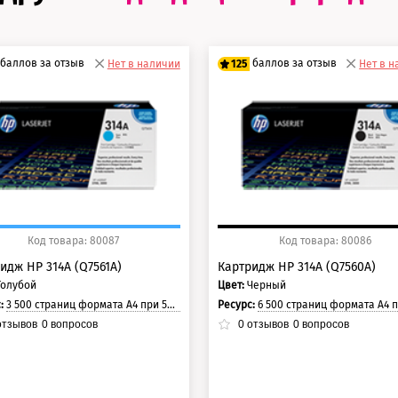
баллов за отзыв
баллов за отзыв
Нет в наличии
125
Нет в 
0 баллов
100 баллов
5 баллов
125 баллов
Код товара: 80087
Код товара: 80086
идж HP 314A (Q7561A)
Картридж HP 314A (Q7560A)
Голубой
Цвет:
Черный
с:
3 500 страниц формата А4 при 5% заполнении страницы.
Ресурс:
6 500 страниц формата А4 при 5% заполнении ст
тзывов
0
вопросов
0
отзывов
0
вопросов