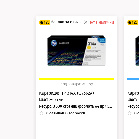
баллов за отзыв
125
Нет в наличии
125
100 баллов
10
125 баллов
12
Код товара: 80089
Картридж HP 314A (Q7562A)
Картр
Цвет:
Желтый
Цвет:
Ресурс:
3 500 страниц формата А4 при 5% заполнении страницы.
Ресур
0
отзывов
0
вопросов
0
о