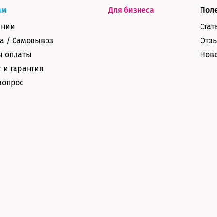
ам
Для бизнеса
Пол
ании
Стат
а / Самовывоз
Отз
ы оплаты
Нов
 и гарантия
вопрос