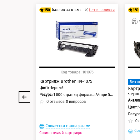
баллов за отзыв
150
Нет в наличии
150
125 баллов
12
150 баллов
15
Код товара: 101076
Картридж Brother TN-1075
Без ч
Цвет:
Черный
Картр
черны
Ресурс:
1 000 страниц формата А4 при 5% заполнении страницы.
Аналог
0
отзывов
0
вопросов
Цвет:
Ресур
0
о
Совместим с аппаратами
Со
Совместимый картридж