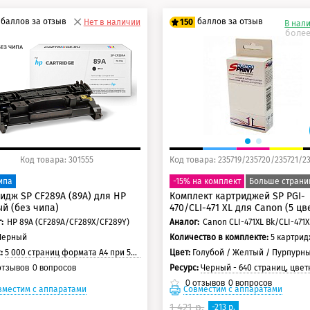
баллов за отзыв
баллов за отзыв
Нет в наличии
150
В нал
более
5 баллов
125 баллов
0 баллов
150 баллов
Код товара: 301555
ипа
-15% на комплект
Больше страни
идж SP CF289A (89А) для HP
Комплект картриджей SP PGI-
й (без чипа)
470/CLI-471 XL для Canon (5 цв
:
HP 89A (CF289A/CF289X/CF289Y)
Аналог:
Черный
Количество в комплекте:
5 картри
с:
5 000 страниц формата А4 при 5% заполнении страницы
Цвет:
Голубой / Желтый / Пурпурный / Черный / Черный
Ресурс:
Черный - 640 страниц, цветные - 640 страниц, черный пигмент -
тзывов
0
вопросов
0
отзывов
0
вопросов
вместим с аппаратами
Совместим с аппаратами
1 421 р.
-213 р.