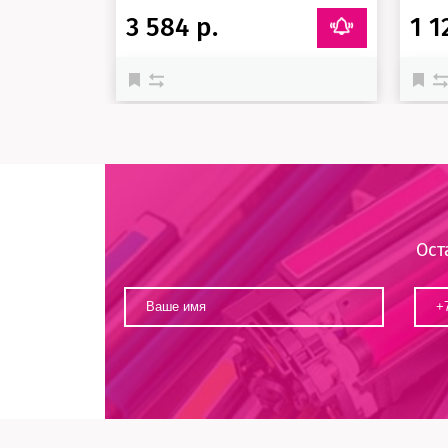
3 584 р.
1 1
Ост