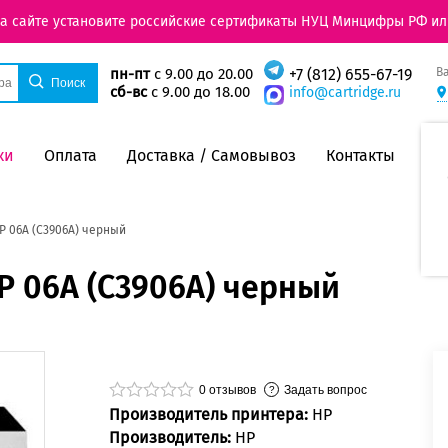
на сайте установите российские сертификаты НУЦ Минцифры РФ ил
В
пн-пт
с 9.00 до 20.00
+7 (812) 655-67-19
сб-вс
с 9.00 до 18.00
info@cartridge.ru
ки
Оплата
Доставка / Самовывоз
Контакты
 06A (C3906A) черный
 06A (C3906A) черный
0
отзывов
Задать вопрос
Производитель принтера:
HP
Производитель:
HP