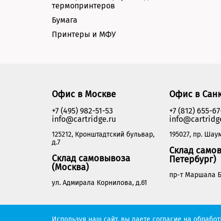
термопринтеров
Бумага
Принтеры и МФУ
Офис в Москве
Офис в Сан
+7 (495) 982-51-53
+7 (812) 655-67
info@cartridge.ru
info@cartridg
125212, Кронштадтский бульвар,
195027, пр. Шаум
д.7
Склад самов
Склад самовывоза
Петербург)
(Москва)
пр-т Маршала Б
ул. Адмирала Корнилова, д.61
Cartridge.ru 2012-2026. Все права защищены
Используя наш сайт, вы даете согласие на обрабо